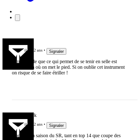
duodumat
il y a 2 ans
Signaler
Il me semble que ce qui permet de se tenir en selle est
"l'étrier", là où on met le pied. Si on oublie cet instrument
on risque de se faire étriller !
Yellowblack
il y a 2 ans
Signaler
Bonjour La saison du SR, tant en top 14 que coupe des