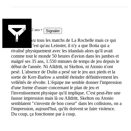
RNP
il y a 2 ans
Signaler
Je n'ai pas vu tous les matchs de La Rochelle mais ce qui
est certain c'est qu'au Leinster, il n'y a que Botia qui a
rivalisé physiquement avec les irlandais alors qu'il avait
comme tout le monde 50 heures d'avion dans les jambes et
malgré ses 35 ans, 1.550 minutes de temps de jeu depuis le
début de l'année. Ni Alldritt, ni Skelton, ni Atonio n'ont
pesé. L'absence de Dulin a pesé sur le jeu aux pieds et la
sortie de Kerr-Barlow a semblé éteindre définitivement les
velléités de révolte. L'équipe me semble donner l'impression
d'une forme d'usure concernant le plan de jeu et
l'investissement physique qu'il implique. C'est peut-être une
fausse impression mais là ou Alldritt, Skelton ou Atonio
semblaient "s'investir de bon coeur" dans les collisions, on a
l'impression, aujourd'hui, qu'ils doivent se faire violence.
Du coup, ça fonctionne par à coup.