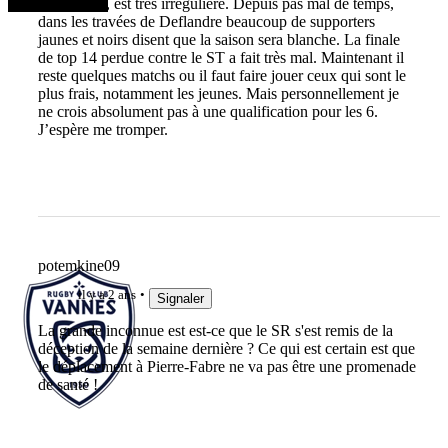
champions, est très irrégulière. Depuis pas mal de temps,
dans les travées de Deflandre beaucoup de supporters
jaunes et noirs disent que la saison sera blanche. La finale
de top 14 perdue contre le ST a fait très mal. Maintenant il
reste quelques matchs ou il faut faire jouer ceux qui sont le
plus frais, notamment les jeunes. Mais personnellement je
ne crois absolument pas à une qualification pour les 6.
J’espère me tromper.
potemkine09
il y a 2 ans
Signaler
La grande inconnue est est-ce que le SR s'est remis de la
déception de la semaine dernière ? Ce qui est certain est que
le déplacement à Pierre-Fabre ne va pas être une promenade
de santé !