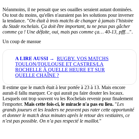
Néanmoins, il ne pensait que ses ouailles seraient autant dominées.
Ou tout du moins, qu'elles n'auraient pas les solutions pour inverser
la tendance. "
On était à trois matchs de changer à jamais l’histoire
du Stade rochelais. Ça doit être important, tu ne peux pas gâcher
comme ça ! Une défaite, oui, mais pas comme ça… 40-13, pfff…
".
Un coup de massue
RUGBY. VOS MATCHS
TOULON/TOULOUSE ET CASTRES/LA
ROCHELLE À QUELLE HEURE ET SUR
QUELLE CHAÎNE ?
Il estime que le match était à leur portée à 23 à 13. Mais encore
aurait-il fallu marquer. Ce qui aurait pu faire douter les locaux.
Lesquels ont trop souvent vu les Rochelais revenir pour finalement
l'emporter.
Mais cette fois-ci, le miracle n'a pas eu lieu.
"
Les
grands joueurs et les leaders ne peuvent pas rater cette opportunité
et donner le match deux minutes après le retour des vestiaires, ce
n’est pas possible. On n’a pas respecté le maillot.
"