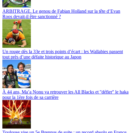
ARBITRAGE. Le genou de Fabian Holland sur la tête d’Evan
Roos devait-il être sanctionné ?
Un rouge dès la 33e et trois points d’écart : les Wallabies passent
tout près d’une défaite historique au Japon
À 44 ans, Ma’a Nonu va retrouver les All Blacks et ''défier'' le haka
pour la 1ère fois de sa carrière
Toulouse vise un 5e Brennus de suite : un record absolu en France,