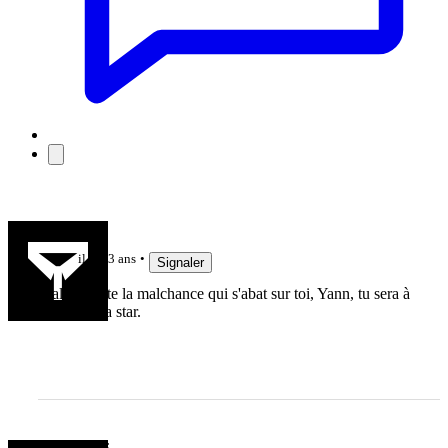
Axthyrasil
il y a 3 ans
Signaler
Malgré toute la malchance qui s'abat sur toi, Yann, tu sera à
toujours ma star.