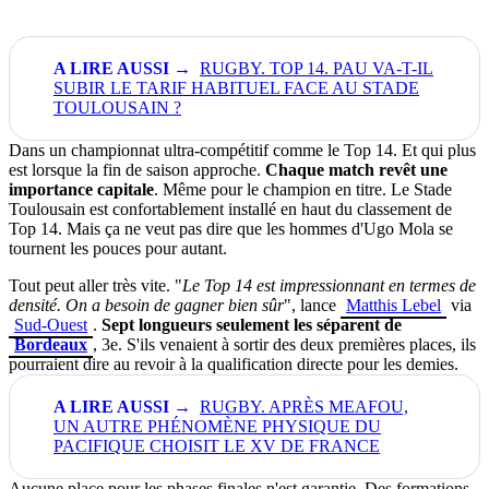
RUGBY. TOP 14. PAU VA-T-IL
SUBIR LE TARIF HABITUEL FACE AU STADE
TOULOUSAIN ?
Dans un championnat ultra-compétitif comme le Top 14. Et qui plus
est lorsque la fin de saison approche.
Chaque match revêt une
importance capitale
. Même pour le champion en titre. Le Stade
Toulousain est confortablement installé en haut du classement de
Top 14. Mais ça ne veut pas dire que les hommes d'Ugo Mola se
tournent les pouces pour autant.
Tout peut aller très vite. "
Le Top 14 est impressionnant en termes de
densité. On a besoin de gagner bien sûr
", lance
Matthis Lebel
via
Sud-Ouest
.
Sept longueurs seulement les séparent de
Bordeaux
, 3e. S'ils venaient à sortir des deux premières places, ils
pourraient dire au revoir à la qualification directe pour les demies.
RUGBY. APRÈS MEAFOU,
UN AUTRE PHÉNOMÈNE PHYSIQUE DU
PACIFIQUE CHOISIT LE XV DE FRANCE
Aucune place pour les phases finales n'est garantie. Des formations