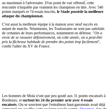
au maximum à l'adversaire. D'un point de vue offensif, cette
rencontre n'inquiète pas vraiment les champions en titre. Avec 546
points marqués et 74 essais inscrits,
le Stade possède la meilleure
attaque du championnat.
C'est aussi la meilleure équipe à la maison avec neuf succès en
autant de matchs. Néanmoins, les Toulousains ne sont pas satisfaits
de certaines de leurs performances, notamment en défense. "
On a
envie de se rassurer défensivement, où cette année, on a peut-être
pris la fâcheuse habitude de prendre des points trop facilement
",
confie l'ailier du XV de France.
Les hommes de Mola n'ont que peu gouté aux 31 points encaissés à
Bordeaux, et
surtout les 24 du premier acte avec 4 essais
encaissés
. On se souvient que l'entraîneur haut-garonnais avait déjà
sermonné ses ouailles suite au large succès contre
Oyonnax
lors de