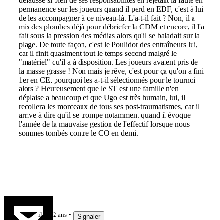
défausse si bien de ses responsabilités en rejetant la faute en
permanence sur les joueurs quand il perd en EDF, c'est à lui
de les accompagner à ce niveau-là. L'a-t-il fait ? Non, il a
mis des plombes déjà pour débriefer la CDM et encore, il l'a
fait sous la pression des médias alors qu'il se baladait sur la
plage. De toute façon, c'est le Poulidor des entraîneurs lui,
car il finit quasiment tout le temps second malgré le
"matériel" qu'il a à disposition. Les joueurs avaient pris de
la masse grasse ! Non mais je rêve, c'est pour ça qu'on a fini
1er en CE, pourquoi les a-t-il sélectionnés pour le tournoi
alors ? Heureusement que le ST est une famille n'en
déplaise a beaucoup et que Ugo est très humain, lui, il
recollera les morceaux de tous ses post-traumatismes, car il
arrive à dire qu'il se trompe notamment quand il évoque
l'année de la mauvaise gestion de l'effectif lorsque nous
sommes tombés contre le CO en demi.
Snark
il y a 2 ans
Signaler