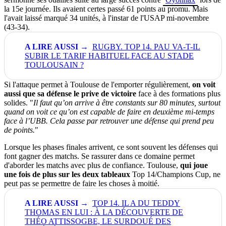
la 15e journée. Ils avaient certes passé 61 points au promu. Mais
l'avait laissé marqué 34 unités, à l'instar de l'USAP mi-novembre
(43-34).
RUGBY. TOP 14. PAU VA-T-IL
SUBIR LE TARIF HABITUEL FACE AU STADE
TOULOUSAIN ?
Si l'attaque permet à Toulouse de l'emporter régulièrement,
on voit
aussi que sa défense le prive de victoire
face à des formations plus
solides. "
Il faut qu’on arrive à être constants sur 80 minutes, surtout
quand on voit ce qu’on est capable de faire en deuxième mi-temps
face à l’UBB. Cela passe par retrouver une défense qui prend peu
de points.
"
Lorsque les phases finales arrivent, ce sont souvent les défenses qui
font gagner des matchs. Se rassurer dans ce domaine permet
d'aborder les matchs avec plus de confiance. Toulouse,
qui joue
une fois de plus sur les deux tableaux
Top 14/Champions Cup, ne
peut pas se permettre de faire les choses à moitié.
TOP 14. IL A DU TEDDY
THOMAS EN LUI : À LA DÉCOUVERTE DE
THÉO ATTISSOGBE, LE SURDOUÉ DES