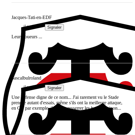
Jacques-Tati-en-EDF
il y a 2 ans
Signaler
Leurs joueurs ...
pascalbulroland
il y a 2 ans
Signaler
Une défense digne de ce nom... J'ai rarement vu le Stade
prendre autant d'essais, même s'ils ont la meilleure attaque,
en CC par exemple, il faudra resserrer les boulons sinon...