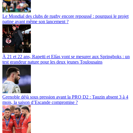
Le Mondial des clubs de rugby encore repoussé : pourquoi le projet
patine avant même son lancement ?
À 21 et 22 ans, Rapetti et Elías vont se mesurer aux Springboks : un
test grandeur nature pour les deux jeunes Toulousains
Grenoble déjà sous pression avant la PRO D2 : Tauzin absent 3 à 4
mois, la saison d’Escande compromise ?