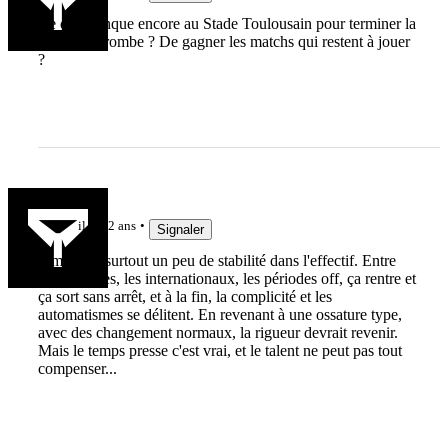
Ce qui manque encore au Stade Toulousain pour terminer la
saison en trombe ? De gagner les matchs qui restent à jouer
?
p.coutin
il y a 2 ans
Signaler
Il manque surtout un peu de stabilité dans l'effectif. Entre
les blessures, les internationaux, les périodes off, ça rentre et
ça sort sans arrêt, et à la fin, la complicité et les
automatismes se délitent. En revenant à une ossature type,
avec des changement normaux, la rigueur devrait revenir.
Mais le temps presse c'est vrai, et le talent ne peut pas tout
compenser...