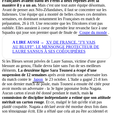
Françaises avaient battu les Ferns à deux reprises avec la
manière il y a un an.
Mais c'est une tout autre équipe désormais.
Avant de penser aux Néo-Zélandaises, il faut se concentrer sur les
Italiennes. Une équipe qui a montré de belles choses ces dernières
semaines, en dominant notamment les Françaises en match de
préparation, 26 à 19. Une rencontre que les Tricolores n'ont pas
oubliée. Elles auraient à coeur de prendre leur revanche face à une
Squadra qui joue son premier quart de finale de
Coupe du monde
.
XV DE FRANCE. ''J’Y VAIS
AU BLUFF'', LE MENSONGE PROTECTEUR DE
LAURE SANSUS À SES COÉQUIPIÈRES
Si les Bleues seront privées de Laure Sansus, victime d'une grave
blessure au genou, l'Italie devra faire sans l'un de ses meilleurs
éléments.
La deuxième ligne Sara Tounesi a écopé d'une
suspension de 12 semaines
après avoir mordu une adversaire lors
du match contre le
Japon
le 23 octobre. L'Italie a gagné 21-8 lors
de son dernier match de poule, mais Tounesi a ensuite été citée pour
avoir mordu un adversaire - la 3e ligne japonaise Iroha Nagata.
Aucun carton n'avait été donné pendant le match, mais
la
commission de discipline indépendante a estimé que son attitude
méritait un carton rouge
. Et ce, malgré le fait qu'elle n'ait pas
plaidé coupable. Nagata a déclaré avoir été mordue deux fois dans
son témoignage écrit. Elle a réfuté que cela ait pu être accidentel et