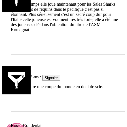
En même temps elle joue maintenant pour les Sales Sharks
les morsures de requins dans le pacifique c'est pas si
étonnant. Plus sérieusement c'est un sacré coup dur pour
l'Italie cette joueuse est vraiment très très forte, elle a été une
des joueuses clé dans l'obtention du titre de l'ASM
Romagnat
Passovale
il y a 3 ans
Signaler
Ça va lui faire une coupe du monde en dent de scie.
Roger Coudenlair