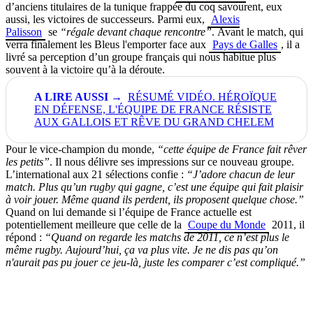
d’anciens titulaires de la tunique frappée du coq savourent, eux
aussi, les victoires de successeurs. Parmi eux,
Alexis
Palisson
se
“régale devant chaque rencontre”
.
Avant le match, qui
verra finalement les Bleus l'emporter face aux
Pays de Galles
, il a
livré sa perception d’un groupe français qui nous habitue plus
souvent à la victoire qu’à la déroute.
RÉSUMÉ VIDÉO. HÉROÏQUE
EN DÉFENSE, L'ÉQUIPE DE FRANCE RÉSISTE
AUX GALLOIS ET RÊVE DU GRAND CHELEM
Pour le vice-champion du monde,
“cette équipe de France fait rêver
les petits”
. Il nous délivre ses impressions sur ce nouveau groupe.
L’international aux 21 sélections confie :
“J’adore chacun de leur
match. Plus qu’un rugby qui gagne, c’est une équipe qui fait plaisir
à voir jouer. Même quand ils perdent, ils proposent quelque chose.”
Quand on lui demande si l’équipe de France actuelle est
potentiellement meilleure que celle de la
Coupe du Monde
2011, il
répond :
“Quand on regarde les matchs de 2011, ce n’est plus le
même rugby. Aujourd’hui, ça va plus vite. Je ne dis pas qu’on
n'aurait pas pu jouer ce jeu-là, juste les comparer c’est compliqué.”