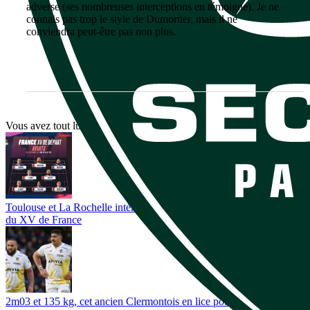
adverse (ses nombreuses interceptions en témoigne). Je ne
connais pas trop le style de Dumortier, mais il ne
conviendra peut-être pas non plus.
Vous avez tout lu ?
Toulouse et La Rochelle intéressés ? Toulon lorgne aussi ce talent
du XV de France
2m03 et 135 kg, cet ancien Clermontois en lice pour succéder à Will