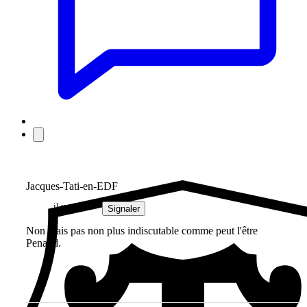
Jacques-Tati-en-EDF
il y a 3 ans
Signaler
Non mais pas non plus indiscutable comme peut l'être
Penaud.