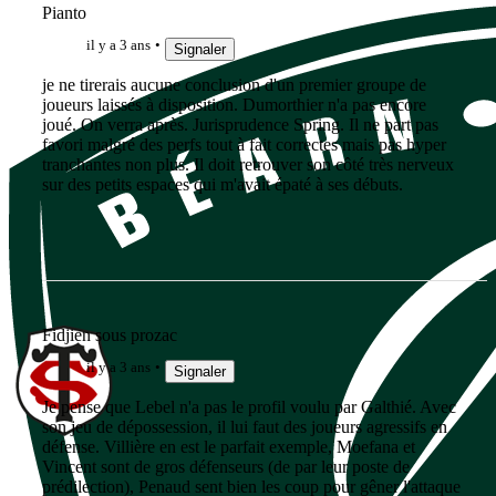
Pianto
il y a 3 ans
Signaler
je ne tirerais aucune conclusion d'un premier groupe de
joueurs laissés à disposition. Dumorthier n'a pas encore
joué. On verra après. Jurisprudence Spring. Il ne part pas
favori malgré des perfs tout à fait correctes mais pas hyper
tranchantes non plus. Il doit retrouver son côté très nerveux
sur des petits espaces qui m'avait épaté à ses débuts.
Fidjien sous prozac
il y a 3 ans
Signaler
Je pense que Lebel n'a pas le profil voulu par Galthié. Avec
son jeu de dépossession, il lui faut des joueurs agressifs en
défense. Villière en est le parfait exemple, Moefana et
Vincent sont de gros défenseurs (de par leur poste de
prédilection), Penaud sent bien les coup pour gêner l'attaque