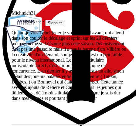
Michmich31
il y a 3 ans
Signaler
Quand je vois Lebel jouer je vois l'ailier d'avant, qui attend
dans son couloir le décalage et sprint sur les 20 derniers
mètres, même si il dézone plus cette saison. Défensivement
c'est pas une passoire mais il a pas la hargne d'un Villière ou
la créativité d'un Penaud, son jeu au pied est un peu faible
pour le niveau international. Le statut de titulaire
indiscutable au ST, c'est surtout du au manque de
concurrence. L'an dernier il y avait Malia sur un aile, sinon
c'était des joueurs baladés entre ailier et centre ( Tauzin,
Delibes..) ou Bonneval qui était sorti du frigo. Cette année
avec les ajouts de Retière et Capuozzo plus les jeunes qui
titillent il est déjà moins titulaire. A la relecture je suis dur
dans mes propos et pourtant j'adore le joueur