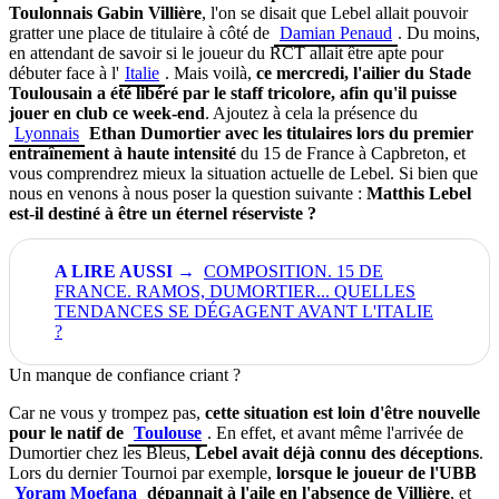
Toulonnais Gabin Villière
, l'on se disait que Lebel allait pouvoir
gratter une place de titulaire à côté de
Damian Penaud
. Du moins,
en attendant de savoir si le joueur du RCT allait être apte pour
débuter face à l'
Italie
. Mais voilà,
ce mercredi, l'ailier du Stade
Toulousain a été libéré par le staff tricolore, afin qu'il puisse
jouer en club ce week-end
. Ajoutez à cela la présence du
Lyonnais
Ethan Dumortier avec les titulaires lors du premier
entraînement à haute intensité
du 15 de France à Capbreton, et
vous comprendrez mieux la situation actuelle de Lebel. Si bien que
nous en venons à nous poser la question suivante :
Matthis Lebel
est-il destiné à être un éternel réserviste ?
COMPOSITION. 15 DE
FRANCE. RAMOS, DUMORTIER... QUELLES
TENDANCES SE DÉGAGENT AVANT L'ITALIE
?
Un manque de confiance criant ?
Car ne vous y trompez pas,
cette situation est loin d'être nouvelle
pour le natif de
Toulouse
. En effet, et avant même l'arrivée de
Dumortier chez les Bleus,
Lebel avait déjà connu des déceptions
.
Lors du dernier Tournoi par exemple,
lorsque le joueur de l'UBB
Yoram Moefana
dépannait à l'aile en l'absence de Villière
, et