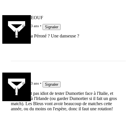
RUGBYDEOUF
il y a 3 ans
Signaler
C'est qui "la Péroné ? Une danseuse ?
gjc
il y a 3 ans
Signaler
Ce ne serait pas idiot de tester Dumortier face à l'Italie, et
Lebel face à l'Irlande (ou garder Dumortier si il fait un gros
match). Les Bleus vont avoir beaucoup de matches cette
année, ou du moins on l'espère, donc il faut une rotation!