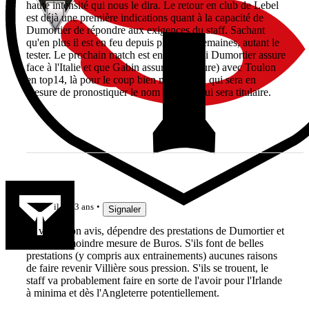
haute intensité qui nous le dira. Le retour en club de Lebel
est déjà une première indications quant à la capacité de
Dumortier de répondre aux exigences du staff. Sachant
qu'en plus il est en feu depuis plusieurs semaines, autant le
tester. Le prochain match est en Irlande, si Dumortier assure
face à l'Italie et que Gabin assure (et rassure) avec Toulon
en top14, là pour le coup bien malin celui qui sera en
mesure de pronostiquer le nom de celui qui sera titulaire.
LaKiks
il y a 3 ans
Signaler
ça va, à mon avis, dépendre des prestations de Dumortier et
dans une moindre mesure de Buros. S'ils font de belles
prestations (y compris aux entrainements) aucunes raisons
de faire revenir Villière sous pression. S'ils se trouent, le
staff va probablement faire en sorte de l'avoir pour l'Irlande
à minima et dès l'Angleterre potentiellement.