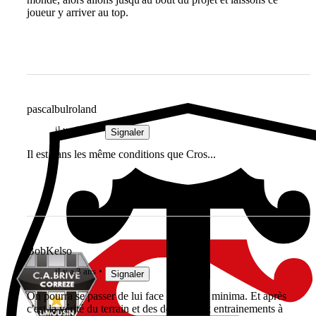
joueur y arriver au top.
pascalbulroland
il y a 3 ans
Signaler
Il est dans les même conditions que Cros...
BobKelso
il y a 3 ans
Signaler
On pourra se passer de lui face à l'Italie à minima. Et après
c'est la vérité du terrain et des des fameux entrainements à