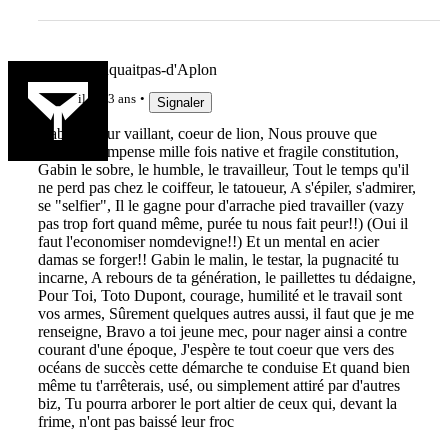
Gio-nemanquaitpas-d'Aplon
il y a 3 ans
Signaler
Gabin, coeur vaillant, coeur de lion, Nous prouve que
courage compense mille fois native et fragile constitution,
Gabin le sobre, le humble, le travailleur, Tout le temps qu'il
ne perd pas chez le coiffeur, le tatoueur, A s'épiler, s'admirer,
se "selfier", Il le gagne pour d'arrache pied travailler (vazy
pas trop fort quand même, purée tu nous fait peur!!) (Oui il
faut l'economiser nomdevigne!!) Et un mental en acier
damas se forger!! Gabin le malin, le testar, la pugnacité tu
incarne, A rebours de ta génération, le paillettes tu dédaigne,
Pour Toi, Toto Dupont, courage, humilité et le travail sont
vos armes, Sûrement quelques autres aussi, il faut que je me
renseigne, Bravo a toi jeune mec, pour nager ainsi a contre
courant d'une époque, J'espère te tout coeur que vers des
océans de succès cette démarche te conduise Et quand bien
même tu t'arrêterais, usé, ou simplement attiré par d'autres
biz, Tu pourra arborer le port altier de ceux qui, devant la
frime, n'ont pas baissé leur froc