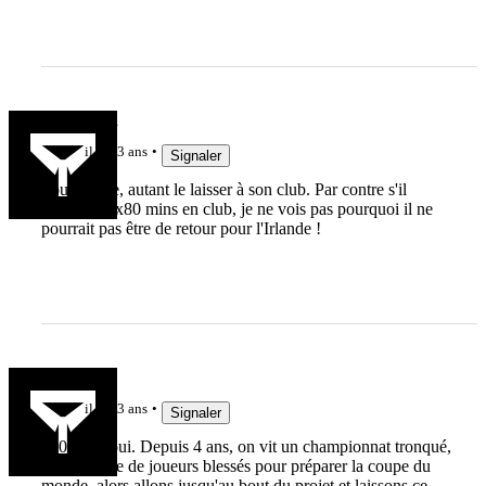
Timmaman
il y a 3 ans
Signaler
Pour l'Italie, autant le laisser à son club. Par contre s'il
enchaine 2x80 mins en club, je ne vois pas pourquoi il ne
pourrait pas être de retour pour l'Irlande !
p.coutin
il y a 3 ans
Signaler
1000 fois oui. Depuis 4 ans, on vit un championnat tronqué,
une cascade de joueurs blessés pour préparer la coupe du
monde, alors allons jusqu'au bout du projet et laissons ce