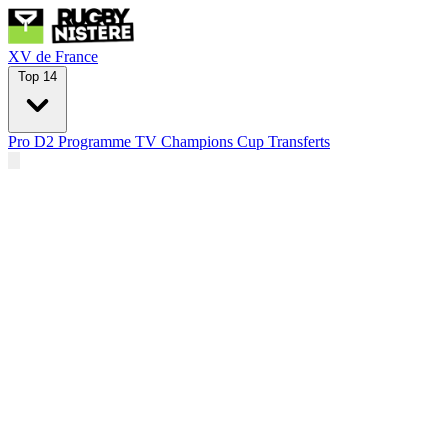
XV de France
Top 14
Pro D2
Programme TV
Champions Cup
Transferts