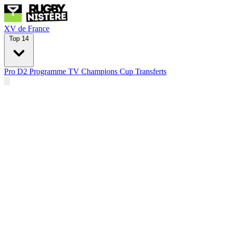
XV de France
Top 14
Pro D2
Programme TV
Champions Cup
Transferts