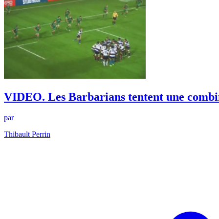
VIDEO. Les Barbarians tentent une combina
par
Thibault Perrin