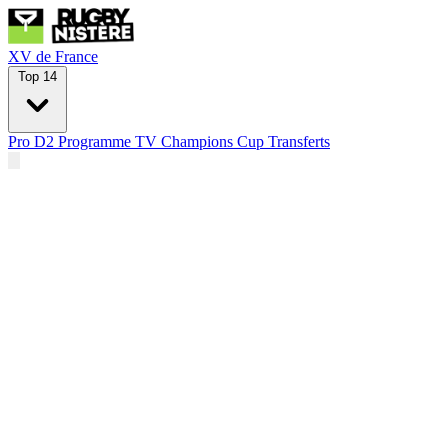
XV de France
Top 14
Pro D2
Programme TV
Champions Cup
Transferts