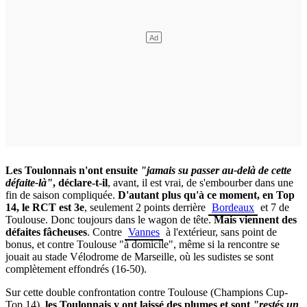
Les Toulonnais n'ont ensuite
"jamais su passer au-delà de cette
défaite-là"
, déclare-t-il
, avant, il est vrai, de s'embourber dans une
fin de saison compliquée.
D'autant plus qu'à ce moment, en Top
14, le RCT est 3e
, seulement 2 points derrière
Bordeaux
et 7 de
Toulouse. Donc toujours dans le wagon de tête.
Mais viennent des
défaites fâcheuses
. Contre
Vannes
à l'extérieur, sans point de
bonus, et contre Toulouse "à domicile", même si la rencontre se
jouait au stade Vélodrome de Marseille, où les sudistes se sont
complètement effondrés (16-50).
Sur cette double confrontation contre Toulouse (Champions Cup-
Top 14),
les Toulonnais y ont laissé des plumes et sont
"restés un