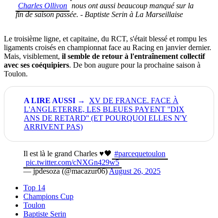
Charles Ollivon
nous ont aussi beaucoup manqué sur la
fin de saison passée. - Baptiste Serin à La Marseillaise
Le troisième ligne, et capitaine, du RCT, s'était blessé et rompu les
ligaments croisés en championnat face au Racing en janvier dernier.
Mais, visiblement,
il semble de retour à l'entraînement collectif
avec ses coéquipiers
. De bon augure pour la prochaine saison à
Toulon.
XV DE FRANCE. FACE À
L'ANGLETERRE, LES BLEUES PAYENT ''DIX
ANS DE RETARD'' (ET POURQUOI ELLES N'Y
ARRIVENT PAS)
Il est là le grand Charles ♥️🖤
#parcequetoulon
pic.twitter.com/cNXGn429w5
— jpdesoza (@macazur06)
August 26, 2025
Top 14
Champions Cup
Toulon
Baptiste Serin