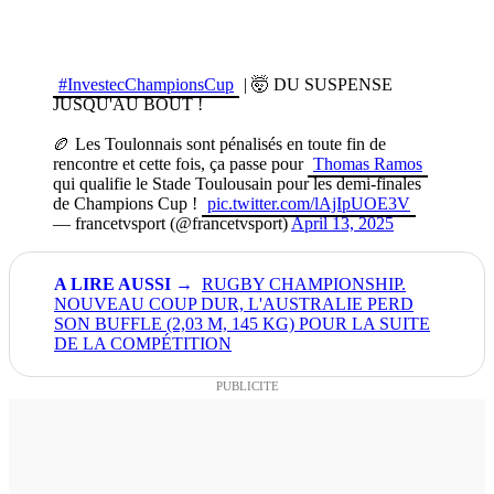
#InvestecChampionsCup
| 🤯 DU SUSPENSE
JUSQU'AU BOUT !
🏉 Les Toulonnais sont pénalisés en toute fin de
rencontre et cette fois, ça passe pour
Thomas Ramos
qui qualifie le Stade Toulousain pour les demi-finales
de Champions Cup !
pic.twitter.com/lAjIpUOE3V
— francetvsport (@francetvsport)
April 13, 2025
RUGBY CHAMPIONSHIP.
NOUVEAU COUP DUR, L'AUSTRALIE PERD
SON BUFFLE (2,03 M, 145 KG) POUR LA SUITE
DE LA COMPÉTITION