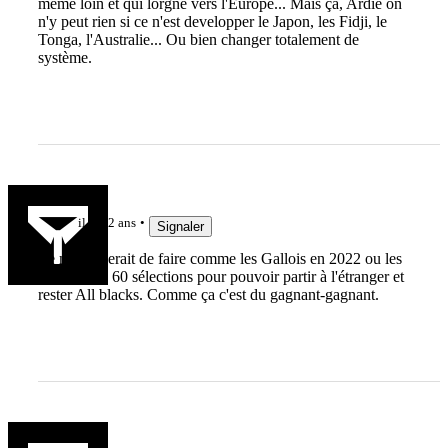
même loin et qui lorgne vers l'Europe... Mais ça, Ardie on
n'y peut rien si ce n'est developper le Japon, les Fidji, le
Tonga, l'Australie... Ou bien changer totalement de
système.
Hooper
il y a 2 ans
Signaler
Le mieux serait de faire comme les Gallois en 2022 ou les
australiens. 60 sélections pour pouvoir partir à l'étranger et
rester All blacks. Comme ça c'est du gagnant-gagnant.
Manu