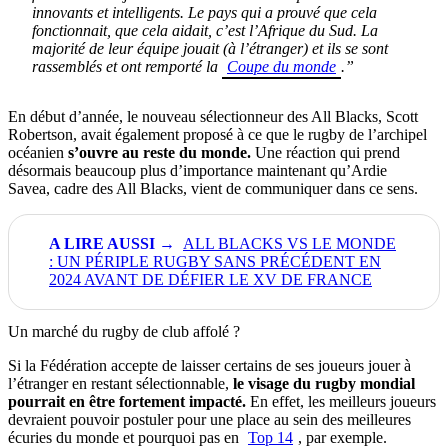
innovants et intelligents. Le pays qui a prouvé que cela
fonctionnait, que cela aidait, c’est l’Afrique du Sud. La
majorité de leur équipe jouait (à l’étranger) et ils se sont
rassemblés et ont remporté la
Coupe du monde
.”
En début d’année, le nouveau sélectionneur des All Blacks, Scott
Robertson, avait également proposé à ce que le rugby de l’archipel
océanien
s’ouvre au reste du monde.
Une réaction qui prend
désormais beaucoup plus d’importance maintenant qu’Ardie
Savea, cadre des All Blacks, vient de communiquer dans ce sens.
ALL BLACKS VS LE MONDE
: UN PÉRIPLE RUGBY SANS PRÉCÉDENT EN
2024 AVANT DE DÉFIER LE XV DE FRANCE
Un marché du rugby de club affolé ?
Si la Fédération accepte de laisser certains de ses joueurs jouer à
l’étranger en restant sélectionnable,
le visage du rugby mondial
pourrait en être fortement impacté.
En effet, les meilleurs joueurs
devraient pouvoir postuler pour une place au sein des meilleures
écuries du monde et pourquoi pas en
Top 14
, par exemple.