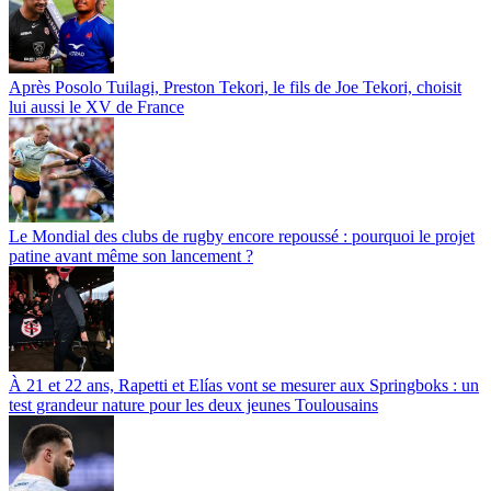
Après Posolo Tuilagi, Preston Tekori, le fils de Joe Tekori, choisit
lui aussi le XV de France
Le Mondial des clubs de rugby encore repoussé : pourquoi le projet
patine avant même son lancement ?
À 21 et 22 ans, Rapetti et Elías vont se mesurer aux Springboks : un
test grandeur nature pour les deux jeunes Toulousains