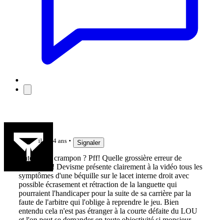
lelinzhou
il y a 4 ans
Signaler
Entorse du crampon ? Pff! Quelle grossière erreur de
diagnostic ! Devisme présente clairement à la vidéo tous les
symptômes d'une béquille sur le lacet interne droit avec
possible écrasement et rétraction de la languette qui
pourraient l'handicaper pour la suite de sa carrière par la
faute de l'arbitre qui l'oblige à reprendre le jeu. Bien
entendu cela n'est pas étranger à la courte défaite du LOU
et l'on peut se demander en toute objectivité si monsieur