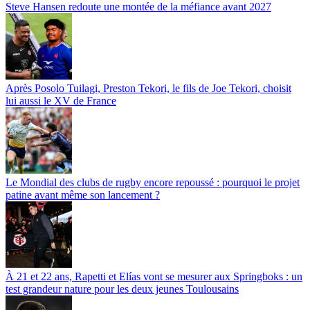
Steve Hansen redoute une montée de la méfiance avant 2027
Après Posolo Tuilagi, Preston Tekori, le fils de Joe Tekori, choisit
lui aussi le XV de France
Le Mondial des clubs de rugby encore repoussé : pourquoi le projet
patine avant même son lancement ?
À 21 et 22 ans, Rapetti et Elías vont se mesurer aux Springboks : un
test grandeur nature pour les deux jeunes Toulousains