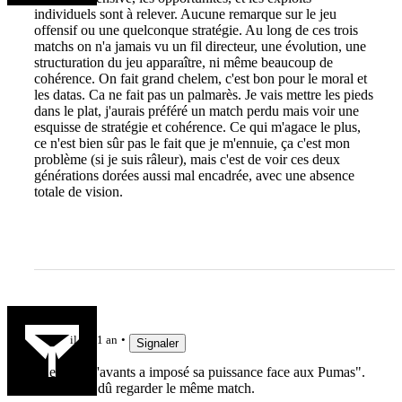
individuels sont à relever. Aucune remarque sur le jeu
offensif ou une quelconque stratégie. Au long de ces trois
matchs on n'a jamais vu un fil directeur, une évolution, une
structuration du jeu apparaître, ni même beaucoup de
cohérence. On fait grand chelem, c'est bon pour le moral et
les datas. Ca ne fait pas un palmarès. Je vais mettre les pieds
dans le plat, j'aurais préféré un match perdu mais voir une
esquisse de stratégie et cohérence. Ce qui m'agace le plus,
ce n'est bien sûr pas le fait que je m'ennuie, ça c'est mon
problème (si je suis râleur), mais c'est de voir ces deux
générations dorées aussi mal encadrée, avec une absence
totale de vision.
Amateur
il y a 1 an
Signaler
"Le pack d'avants a imposé sa puissance face aux Pumas".
On n'a pas dû regarder le même match.