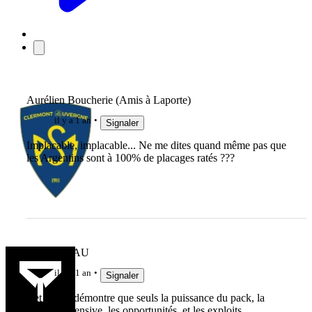
Aurélien Boucherie (Amis à Laporte)
il y a 1 an
Signaler
Implacable, implacable... Ne me dites quand même pas que
les Argentins sont à 100% de placages ratés ???
MAKABIAU
il y a 1 an
Signaler
Cet article démontre que seuls la puissance du pack, la
solidité défensive, les opportunités, et les exploits