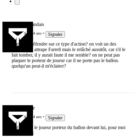
Le Haut Landais
il y a 4 ans
Signaler
comment défendre sur ce type d'action? on voit un des
joueurs qui attrape Farrell mais le relâché aussitôt, car s'il le
fait tomber, il y aurait faute il me semble? on ne peut pas
plaquer le porteur de joueur car il ne porte pas le ballon.
quelqu'un peut-il m'éclairer?
LaGuiguille
il y a 4 ans
Signaler
si il depose le joueur porteur du ballon devant lui, pour moi
ya en avant