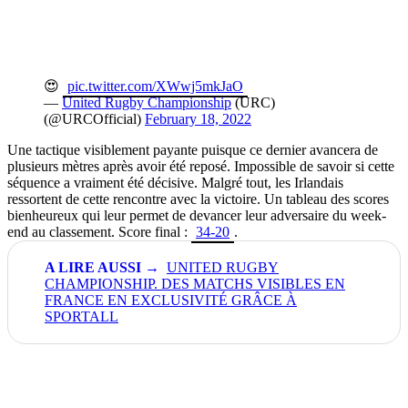
😍
pic.twitter.com/XWwj5mkJaO
—
United Rugby Championship
(URC)
(@URCOfficial)
February 18, 2022
Une tactique visiblement payante puisque ce dernier avancera de
plusieurs mètres après avoir été reposé. Impossible de savoir si cette
séquence a vraiment été décisive. Malgré tout, les Irlandais
ressortent de cette rencontre avec la victoire. Un tableau des scores
bienheureux qui leur permet de devancer leur adversaire du week-
end au classement. Score final :
34-20
.
UNITED RUGBY
CHAMPIONSHIP. DES MATCHS VISIBLES EN
FRANCE EN EXCLUSIVITÉ GRÂCE À
SPORTALL