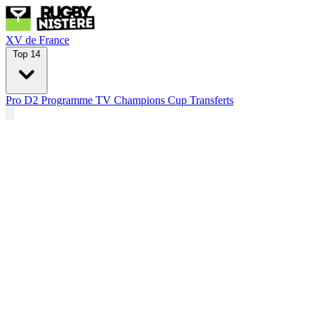
XV de France
Top 14
Pro D2
Programme TV
Champions Cup
Transferts