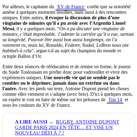
Par ailleurs, le capitaine du
XV de France
confie que sa notoriété
amène à quelques moments insolites, mais aussi à des rencontres
uniques. Entre autres,
il évoque la discussion de plus d’une
vingtaine de minutes qu’il a pu avoir avec l’Argentin Lionel
Messi
, il y a quelques mois. “
On a pu discuter une vingtaine de
minutes, c’était improbable. J’admire la carrière qu’il a eue, surtout
sa longévité. Pouvoir être aussi bon aussi longtemps, on l’a
rarement vu, mais lui, Ronaldo, Federer, Nadal, LeBron nous ont
habitués à cela
”, argue-t-il au sujet du champion du monde et
octuple Ballon d’Or.
Entre deux séances de rééducation et de remise en forme, le joueur
du Stade Toulousain en profite donc pour vadrouiller et vivre des
expériences uniques.
Une nouvelle vie qui ne semble pas le
combler ou le déprimer, jamais dans un extrême ou dans
l'autre.
Avec les pieds sur terre, Antoine Dupont prend les choses
comme elles viennent et s’adapte (avec brio). D'ici à quelques mois,
on espère le voir en faire de même sur les pelouses de
Top 14
et
sous les couleurs du XV de France.
RUGBY. ANTOINE DUPONT
GARDE PARIS 2024 EN TÊTE… ET VISE UN
NOUVEAU DÉFI À 7 ?