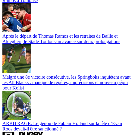
Ramos à Toulouse
Après le départ de Thomas Ramos et les retraites de Baille et
Aldegheri, le Stade Toulousain avance sur deux prolongations
Malgré une 8e victoire consécutive, les Springboks inquiètent avant
les All Blacks : manque de repères, imprécisions et nouveau pépin
pour Kolisi
ARBITRAGE. Le genou de Fabian Holland sur la tête d’Evan
Roos devait-il être sanctionné ?