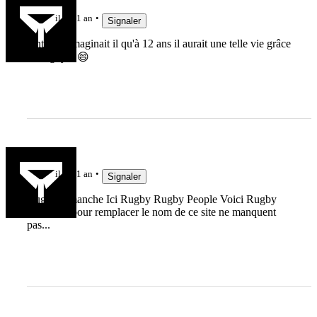
il y a 1 an
Signaler
Antoune imaginait il qu'à 12 ans il aurait une telle vie grâce
au rugby ? 😄
breiz93
il y a 1 an
Signaler
Rugby dimanche Ici Rugby Rugby People Voici Rugby
Les idées pour remplacer le nom de ce site ne manquent
pas...