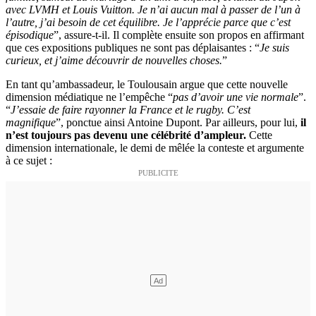
avec LVMH et Louis Vuitton. Je n’ai aucun mal à passer de l’un à
l’autre, j’ai besoin de cet équilibre. Je l’apprécie parce que c’est
épisodique
”, assure-t-il. Il complète ensuite son propos en affirmant
que ces expositions publiques ne sont pas déplaisantes : “
Je suis
curieux, et j’aime découvrir de nouvelles choses.
”
En tant qu’ambassadeur, le Toulousain argue que cette nouvelle
dimension médiatique ne l’empêche “
pas d’avoir une vie normale
”.
“
J’essaie de faire rayonner la France et le rugby. C’est
magnifique
”, ponctue ainsi Antoine Dupont. Par ailleurs, pour lui,
il
n’est toujours pas devenu une célébrité d’ampleur.
Cette
dimension internationale, le demi de mêlée la conteste et argumente
à ce sujet :