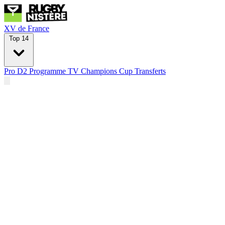
XV de France
Top 14
Pro D2
Programme TV
Champions Cup
Transferts