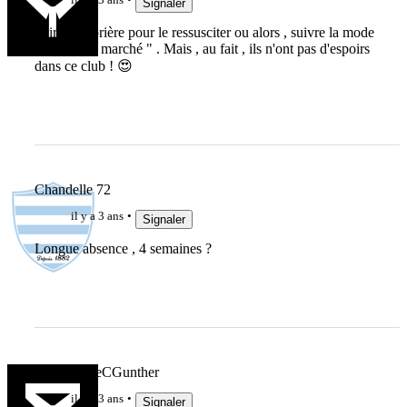
Signaler
Faire une prière pour le ressusciter ou alors , suivre la mode
et faire le " marché " . Mais , au fait , ils n'ont pas d'espoirs
dans ce club ! 😍
Chandelle 72
il y a 3 ans
Signaler
Longue absence , 4 semaines ?
lebonbernieCGunther
il y a 3 ans
Signaler