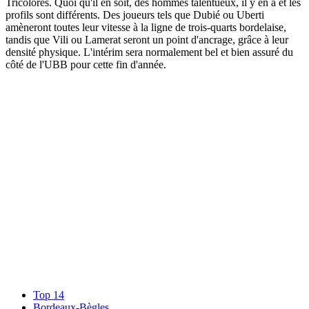
Tricolores. Quoi qu'il en soit, des hommes talentueux, il y en a et les
profils sont différents. Des joueurs tels que Dubié ou Uberti
amèneront toutes leur vitesse à la ligne de trois-quarts bordelaise,
tandis que Vili ou Lamerat seront un point d'ancrage, grâce à leur
densité physique. L'intérim sera normalement bel et bien assuré du
côté de l'UBB pour cette fin d'année.
Top 14
Bordeaux-Bègles