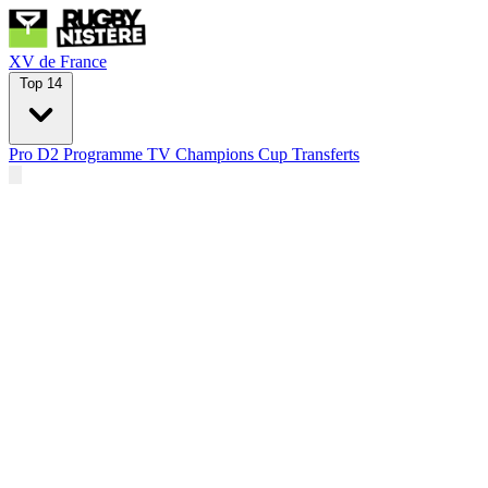
XV de France
Top 14
Pro D2
Programme TV
Champions Cup
Transferts