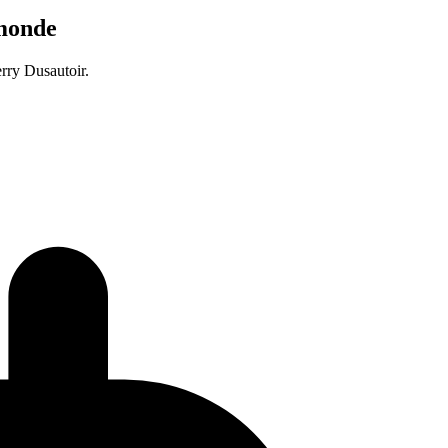
 monde
rry Dusautoir.