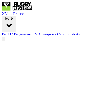
XV de France
Top 14
Pro D2
Programme TV
Champions Cup
Transferts