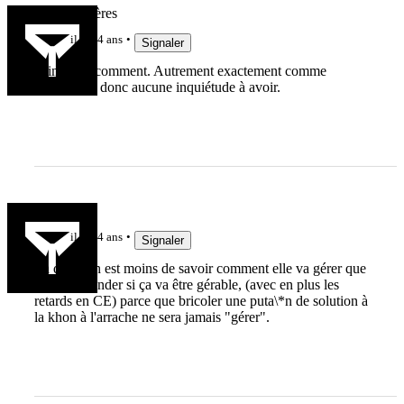
Team Viscères
il y a 4 ans
Signaler
N'importe comment. Autrement exactement comme
d'habitude, donc aucune inquiétude à avoir.
lelinzhou
il y a 4 ans
Signaler
La question est moins de savoir comment elle va gérer que
de se demander si ça va être gérable, (avec en plus les
retards en CE) parce que bricoler une puta\*n de solution à
la khon à l'arrache ne sera jamais "gérer".