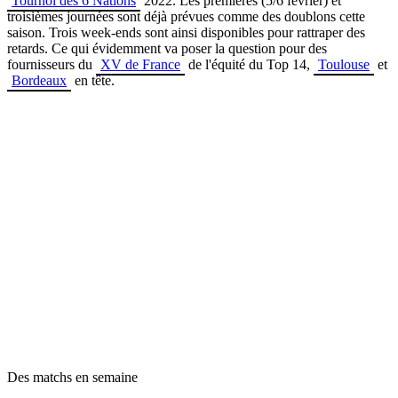
Tournoi des 6 Nations
2022. Les premières (5/6 février) et
troisièmes journées sont déjà prévues comme des doublons cette
saison. Trois week-ends sont ainsi disponibles pour rattraper des
retards. Ce qui évidemment va poser la question pour des
fournisseurs du
XV de France
de l'équité du Top 14,
Toulouse
et
Bordeaux
en tête.
Des matchs en semaine