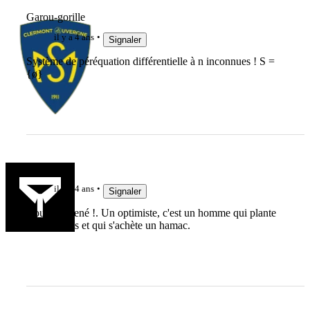
Garou-gorille
il y a 4 ans
Signaler
Système de péréquation différentielle à n inconnues ! S =
{ø}
cahues
il y a 4 ans
Signaler
Courage René !. Un optimiste, c'est un homme qui plante
deux glands et qui s'achète un hamac.