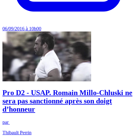
06/09/2016 à 10h00
Pro D2 - USAP. Romain Millo-Chluski ne
sera pas sanctionné après son doigt
d’honneur
par
Thibault Perrin