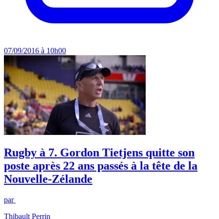
07/09/2016 à 10h00
Rugby à 7. Gordon Tietjens quitte son
poste après 22 ans passés à la tête de la
Nouvelle-Zélande
par
Thibault Perrin