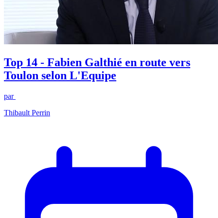
Top 14 - Fabien Galthié en route vers
Toulon selon L'Equipe
par
Thibault Perrin