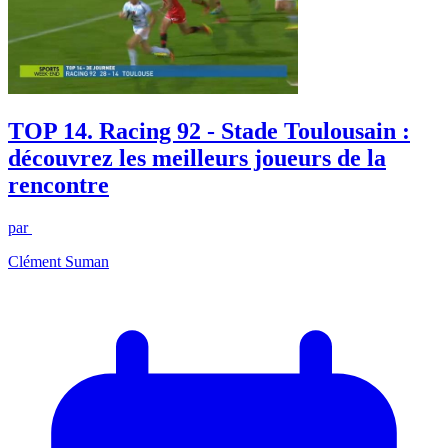
TOP 14. Racing 92 - Stade Toulousain :
découvrez les meilleurs joueurs de la
rencontre
par
Clément Suman