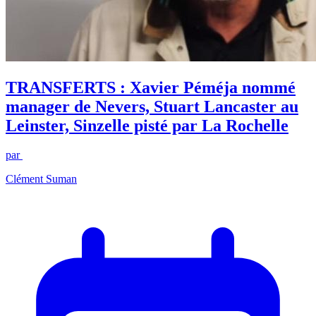
TRANSFERTS : Xavier Péméja nommé
manager de Nevers, Stuart Lancaster au
Leinster, Sinzelle pisté par La Rochelle
par
Clément Suman