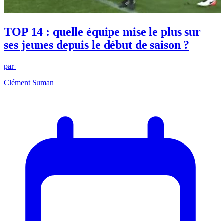
TOP 14 : quelle équipe mise le plus sur
ses jeunes depuis le début de saison ?
par
Clément Suman