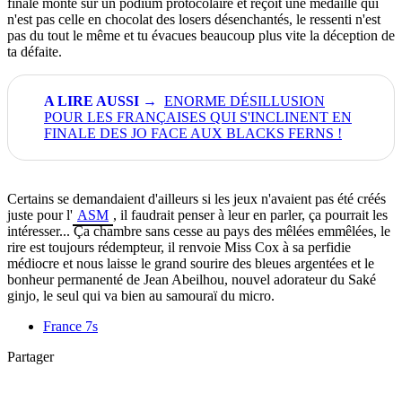
finale monte sur un podium protocolaire et reçoit une médaille qui
n'est pas celle en chocolat des losers désenchantés, le ressenti n'est
pas du tout le même et tu
évacues
beaucoup plus vite la déception de
ta défaite.
ENORME DÉSILLUSION
POUR LES FRANÇAISES QUI S'INCLINENT EN
FINALE DES JO FACE AUX BLACKS FERNS !
Certains se demandaient d'ailleurs si les jeux n'avaient pas été créés
juste pour l'
ASM
, il faudrait penser à leur en parler, ça pourrait les
intéresser... Ça chambre sans cesse au pays des mêlées emmêlées, le
rire est toujours rédempteur, il renvoie Miss Cox à sa perfidie
médiocre et nous laisse le grand sourire des bleues argentées et le
bonheur permanenté de Jean Abeilhou, nouvel adorateur du Saké
ginjo, le seul qui va bien au samouraï du micro.
France 7s
Partager