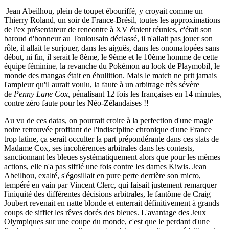
Jean Abeilhou, plein de toupet ébouriffé, y croyait comme un
Thierry Roland, un soir de France-Brésil, toutes les approximations
de l'ex présentateur de rencontre à XV étaient réunies, c'était son
baroud d'honneur au Toulousain déclassé, il n'allait pas jouer son
rôle, il allait le surjouer, dans les aiguës, dans les onomatopées sans
début, ni fin, il serait le 8ème, le 9ème et le 10ème homme de cette
équipe féminine, la revanche du Pokémon au look de Playmobil, le
monde des mangas était en ébullition.
Mais le match ne prit jamais
l'ampleur qu'il aurait voulu, la faute à un arbitrage très sévère
de
Penny Lane Cox,
pénalisant 12 fois les françaises en 14 minutes,
contre zéro faute pour les Néo-Zélandaises !!
Au vu de ces datas, on pourrait croire à la perfection d'une magie
noire retrouvée profitant de l'indiscipline chronique d'une France
trop latine, ça serait occulter la part prépondérante dans ces stats de
Madame Cox, ses incohérences arbitrales dans les contests,
sanctionnant les bleues systématiquement alors que pour les mêmes
actions, elle n'a pas sifflé une fois contre les dames Kiwis.
Jean
Abeilhou, exalté, s'égosillait en pure perte derrière son micro,
tempéré en vain par Vincent Clerc, qui faisait justement remarquer
l'iniquité des différentes décisions arbitrales, le fantôme de Craig
Joubert revenait en natte blonde et enterrait définitivement à grands
coups de sifflet les rêves dorés des bleues.
L'avantage des Jeux
Olympiques sur une coupe du monde, c'est que le perdant d'une