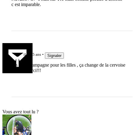
c est imparable.
oc
il y a 5 ans
Signaler
Ah ! du champagne pour les filles , ça change de la cervoise
tiède ;;;Merci!!!
Vous avez tout lu ?