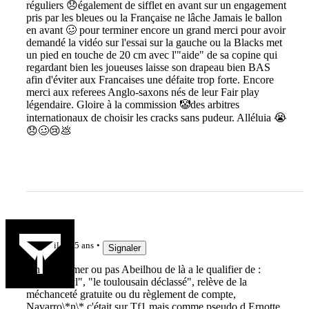
réguliers 😞également de sifflet en avant sur un engagement
pris par les bleues ou la Française ne lâche Jamais le ballon
en avant 🥴 pour terminer encore un grand merci pour avoir
demandé la vidéo sur l'essai sur la gauche ou la Blacks met
un pied en touche de 20 cm avec l'"aide" de sa copine qui
regardant bien les joueuses laisse son drapeau bien BAS
afin d'éviter aux Francaises une défaite trop forte. Encore
merci aux referees Anglo-saxons nés de leur Fair play
légendaire. Gloire à la commission 🤡des arbitres
internationaux de choisir les cracks sans pudeur. Alléluia 😭
😞🥴😢💩
Passovale
il y a 5 ans
Signaler
On peut aimer ou pas Abeilhou de là a le qualifier de :
"Playmobyl", "le toulousain déclassé", relève de la
méchanceté gratuite ou du règlement de compte,
Navarro\*n\* c'était sur Tf1 mais comme pseudo d Ernotte