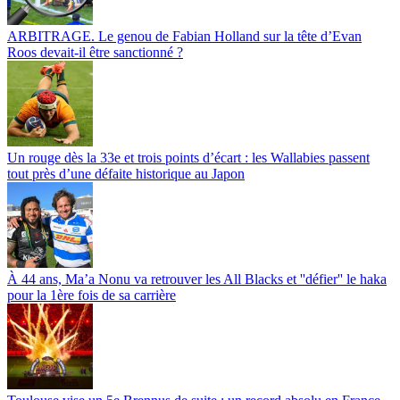
ARBITRAGE. Le genou de Fabian Holland sur la tête d’Evan
Roos devait-il être sanctionné ?
Un rouge dès la 33e et trois points d’écart : les Wallabies passent
tout près d’une défaite historique au Japon
À 44 ans, Ma’a Nonu va retrouver les All Blacks et ''défier'' le haka
pour la 1ère fois de sa carrière