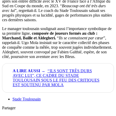
après son entrée difficile avec le XV de France face à l’Afrique du
Sud en Coupe du monde, en 2023. “
Beaucoup ont été très durs
avec lui
”, regrettait-il. Le coach du Stade Toulousain saluait ses
progrès physiques et sa lucidité, gages de performances plus stables
ces dernières saisons.
Le manager toulousain soulignait aussi l’importance symbolique de
sa première ligne,
composée de joueurs formés au club :
Marchand, Baille et Aldegheri.
“
Ils se connaissent par cœur
”,
rappelait-il. Ugo Mola insistait sur le caractère collectif des phases
de conquête comme la mêlée, trop souvent jugées individuellement.
Aldegheri, souvent convoqué par Fabien Galthié, espère, de son
côté, poursuivre son aventure avec les Bleus.
‘‘ILS SONT TRÈS DURS
AVEC LUI’’, CE CADRE DU STADE
TOULOUSAIN SOUS LE FEU DES CRITIQUES
EST SOUTENU PAR MOLA
Stade Toulousain
Partager