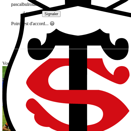
pascalbulroland
il y a 1 an
Signaler
Poirot est d'accord... 😃
Vous avez tout lu ?
ARBITRAGE. Le genou de Fabian Holland sur la tête d’Evan
Roos devait-il être sanctionné ?