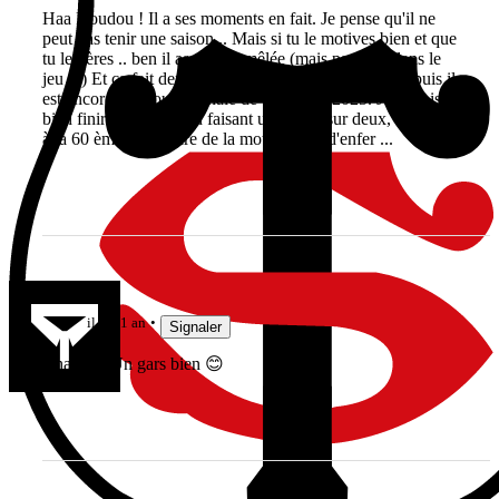
Haa Doudou ! Il a ses moments en fait. Je pense qu'il ne
peut pas tenir une saison... Mais si tu le motives bien et que
tu le gères .. ben il assure en mêlée (mais pas trop dans le
jeu ...) Et ça fait depuis la CDM qu'on le dit à la rue, puis il
est encore titu pour la finale de top 14 en 2025. Je le vois
bien finir sa carrière en faisant un match sur deux, ou entrer
à la 60 ème. Puis faire de la moto à train d'enfer ...
Jak3192
il y a 1 an
Signaler
Charlie ? Un gars bien 😊