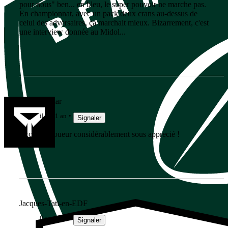
pour nous" ben... en bleu, le super pouvoir ne marche pas.
En championnat, avec un pack deux crans au-dessus de
celui des adversaires, ça marchait mieux. Bizarrement, c'est
une interview donnée au Midol...
Schloukamar
il y a 1 an
Signaler
Excellent joueur considérablement sous apprecié !
Jacques-Tati-en-EDF
il y a 1 an
Signaler