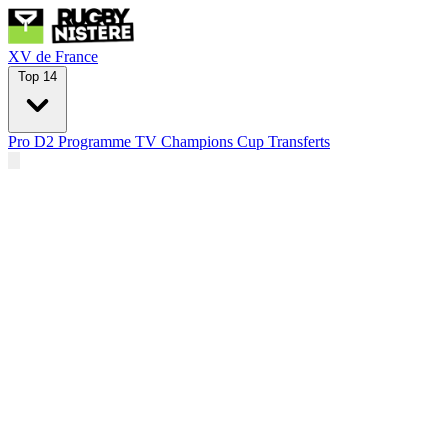
XV de France
Top 14
Pro D2
Programme TV
Champions Cup
Transferts