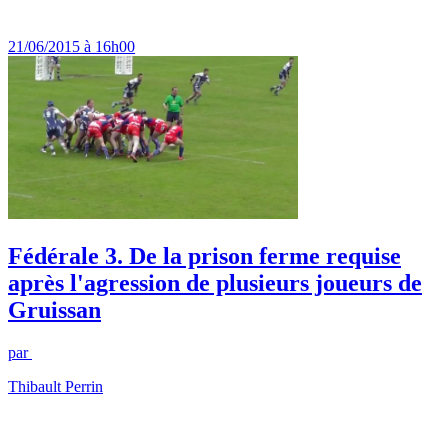
21/06/2015 à 16h00
Fédérale 3. De la prison ferme requise
après l'agression de plusieurs joueurs de
Gruissan
par
Thibault Perrin