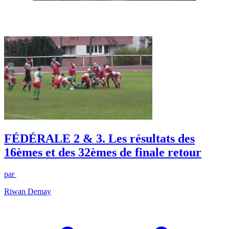
FÉDÉRALE 2 & 3. Les résultats des
16èmes et des 32èmes de finale retour
par
Riwan Demay