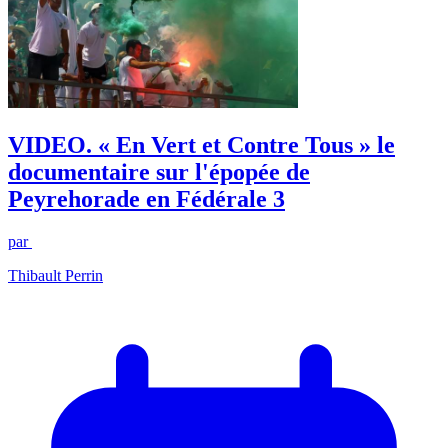
VIDEO. « En Vert et Contre Tous » le
documentaire sur l'épopée de
Peyrehorade en Fédérale 3
par
Thibault Perrin