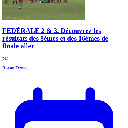
FÉDÉRALE 2 & 3. Découvrez les
résultats des 8èmes et des 16èmes de
finale aller
par
Riwan Demay