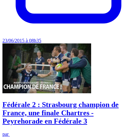
23/06/2015 à 08h35
Fédérale 2 : Strasbourg champion de
France, une finale Chartres -
Peyrehorade en Fédérale 3
par