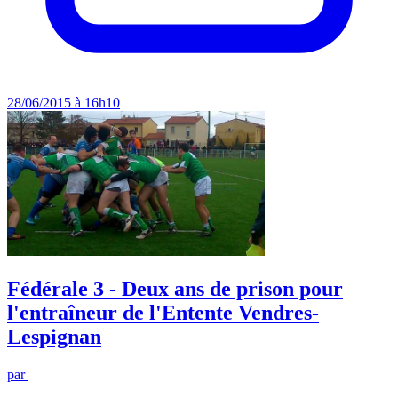
28/06/2015 à 16h10
Fédérale 3 - Deux ans de prison pour
l'entraîneur de l'Entente Vendres-
Lespignan
par