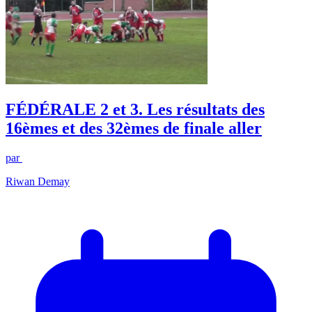
FÉDÉRALE 2 et 3. Les résultats des
16èmes et des 32èmes de finale aller
par
Riwan Demay