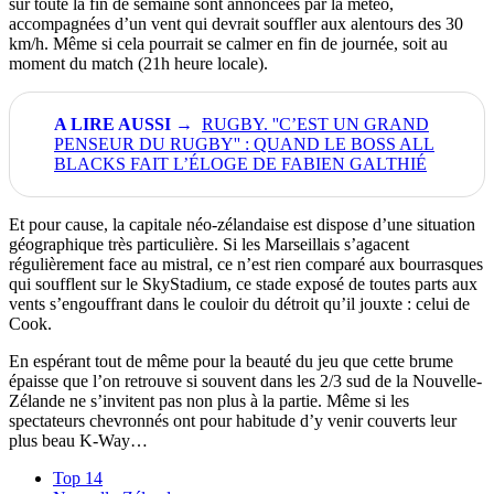
sur toute la fin de semaine sont annoncées par la météo,
accompagnées d’un vent qui devrait souffler aux alentours des 30
km/h. Même si cela pourrait se calmer en fin de journée, soit au
moment du match (21h heure locale).
RUGBY. ''C’EST UN GRAND
PENSEUR DU RUGBY'' : QUAND LE BOSS ALL
BLACKS FAIT L’ÉLOGE DE FABIEN GALTHIÉ
Et pour cause, la capitale néo-zélandaise est dispose d’une situation
géographique très particulière. Si les Marseillais s’agacent
régulièrement face au mistral, ce n’est rien comparé aux bourrasques
qui soufflent sur le SkyStadium, ce stade exposé de toutes parts aux
vents s’engouffrant dans le couloir du détroit qu’il jouxte : celui de
Cook.
En espérant tout de même pour la beauté du jeu que cette brume
épaisse que l’on retrouve si souvent dans les 2/3 sud de la Nouvelle-
Zélande ne s’invitent pas non plus à la partie. Même si les
spectateurs chevronnés ont pour habitude d’y venir couverts leur
plus beau K-Way…
Top 14