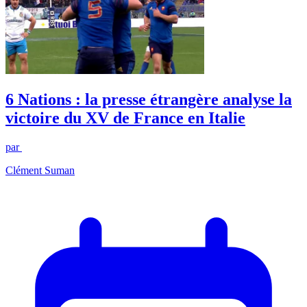
6 Nations : la presse étrangère analyse la
victoire du XV de France en Italie
par
Clément Suman