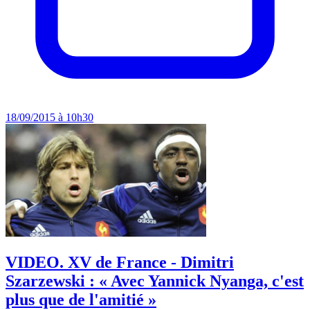
18/09/2015 à 10h30
VIDEO. XV de France - Dimitri
Szarzewski : « Avec Yannick Nyanga, c'est
plus que de l'amitié »