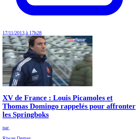
17/11/2013 à 17h28
XV de France : Louis Picamoles et
Thomas Domingo rappelés pour affronter
les Springboks
par
Riwan Demay