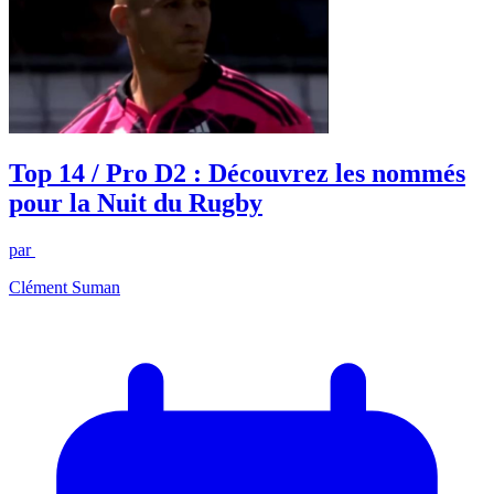
Top 14 / Pro D2 : Découvrez les nommés
pour la Nuit du Rugby
par
Clément Suman