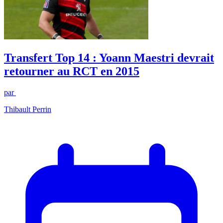
Transfert Top 14 : Yoann Maestri devrait
retourner au RCT en 2015
par
Thibault Perrin