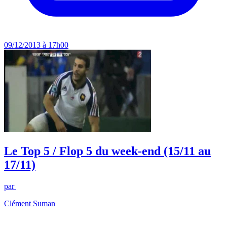
09/12/2013 à 17h00
Le Top 5 / Flop 5 du week-end (15/11 au
17/11)
par
Clément Suman