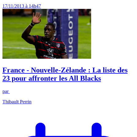
17/11/2013 à 14h47
France - Nouvelle-Zélande : La liste des
23 pour affronter les All Blacks
par
Thibault Perrin