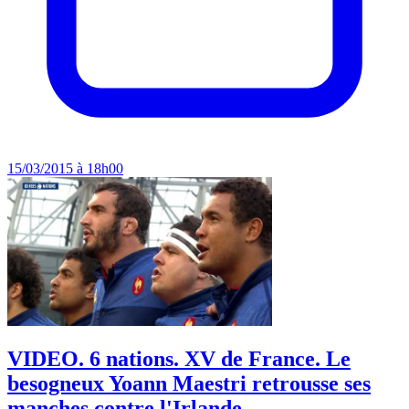
15/03/2015 à 18h00
VIDEO. 6 nations. XV de France. Le
besogneux Yoann Maestri retrousse ses
manches contre l'Irlande