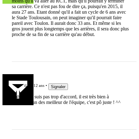
moins qu'il va aller au RCT, mais qu'il pourrait y terminer
sa carrière. Ce n'est pas fou de dire ça, puisqu'en 2015, il
aura 27 ans. Etant donné qu'il a fait un cycle de 6 ans avec
le Stade Toulousain, on peut imaginer qu'il pourrait faire
pareil avec Toulon. Il aurait donc 33 ans. Et même si les
gros jouent plus longtemps que les arrières, il sera donc plus
proche de sa fin de sa carrière qu'au début.
DianeST
il y a 12 ans
Signaler
Euh non,je suis pas trop d'accord, il est très bien à
Toulouse, un des meilleur de l'équipe, c'est pô juste ! ^^