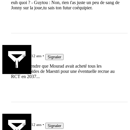
euh quoi ? - Guytou : Non, rien t'as juste un peu de sang de
Jonny sur la joue,tu sais ton futur coéquipier.
Postier
il y a 12 ans
Signaler
J'ai cru entendre que Mourad avait acheté tous les
spermatozoïdes de Maestri pour une éventuelle recrue au
RCT en 2037...
Jaunard78
il y a 12 ans
Signaler