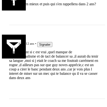
De mieux en mieux et puis qui s'en rappellera dans 2 ans?
gabach
il y a 12 ans
Signaler
Franchement si c est vrai ,quel manque de
professionnalisme et de tact de balancer sa ,il aurait du tenir
sa langue ,moi si j etait le coach sa me foutrait carrément en
rogne ,d ailleurs pas sur que guy noves apprécie,c est un
coup a cirer le banc pendant deux ans ,car je vois plus l
interet de miser sur un mec qui te balance qu il va se casser
dans deux ans