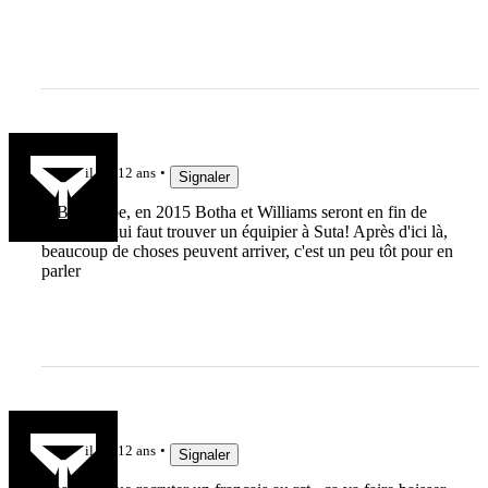
JeanPhi#4
il y a 12 ans
Signaler
MB anticipe, en 2015 Botha et Williams seront en fin de
carrière, il lui faut trouver un équipier à Suta! Après d'ici là,
beaucoup de choses peuvent arriver, c'est un peu tôt pour en
parler
mr rov
il y a 12 ans
Signaler