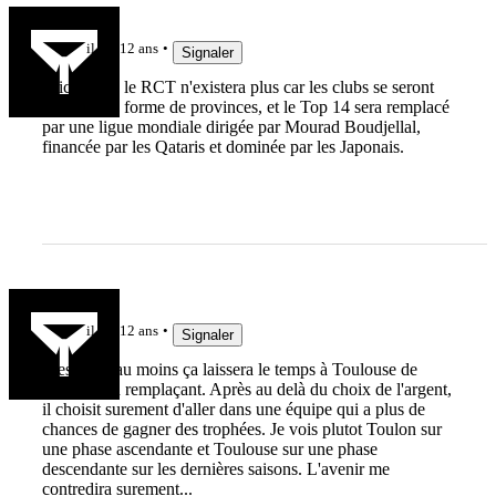
Linkounay
il y a 12 ans
Signaler
D'ici 2015, le RCT n'existera plus car les clubs se seront
réunis sous forme de provinces, et le Top 14 sera remplacé
par une ligue mondiale dirigée par Mourad Boudjellal,
financée par les Qataris et dominée par les Japonais.
Puchpuch
il y a 12 ans
Signaler
C'est bien au moins ça laissera le temps à Toulouse de
trouver son remplaçant. Après au delà du choix de l'argent,
il choisit surement d'aller dans une équipe qui a plus de
chances de gagner des trophées. Je vois plutot Toulon sur
une phase ascendante et Toulouse sur une phase
descendante sur les dernières saisons. L'avenir me
contredira surement...