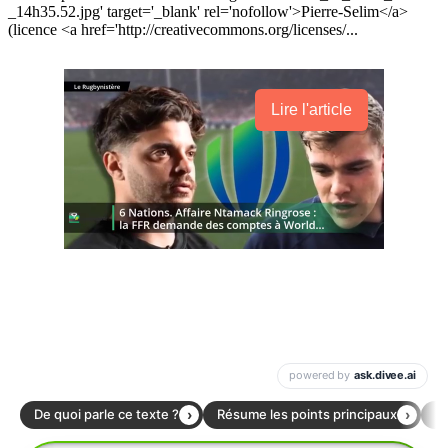
_14h35.52.jpg' target='_blank' rel='nofollow'>Pierre-Selim</a>
(licence <a href='http://creativecommons.org/licenses/...
Lire l'article