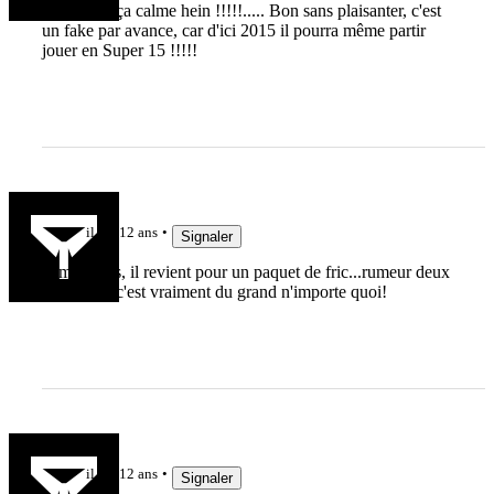
Messieurs ça calme hein !!!!!..... Bon sans plaisanter, c'est
un fake par avance, car d'ici 2015 il pourra même partir
jouer en Super 15 !!!!!
elvis34
il y a 12 ans
Signaler
A mon avis, il revient pour un paquet de fric...rumeur deux
ans avant, c'est vraiment du grand n'importe quoi!
LaBress
il y a 12 ans
Signaler