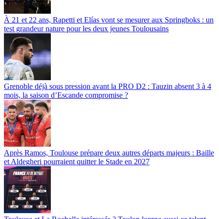
À 21 et 22 ans, Rapetti et Elías vont se mesurer aux Springboks : un
test grandeur nature pour les deux jeunes Toulousains
Grenoble déjà sous pression avant la PRO D2 : Tauzin absent 3 à 4
mois, la saison d’Escande compromise ?
Après Ramos, Toulouse prépare deux autres départs majeurs : Baille
et Aldegheri pourraient quitter le Stade en 2027