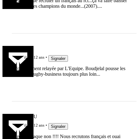
Cest vrai que recruter un français au rct...ça va faire baisser
le niveau des champions du monde...(2007)....
CedricH
il y a 12 ans
Signaler
Info également relayée par L'Equipe. Boudjelal pousse les
limites du rugby-business toujours plus loin...
SAMPIERU
il y a 12 ans
Signaler
Purée ça claque non !!!! Nous recrutons français et ouai