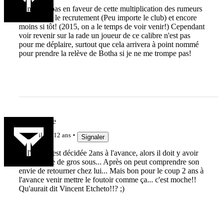
Je ne suis pas en faveur de cette multiplication des rumeurs
concernant le recrutement (Peu importe le club) et encore
moins si tôt! (2015, on a le temps de voir venir!) Cependant
voir revenir sur la rade un joueur de ce calibre n'est pas
pour me déplaire, surtout que cela arrivera à point nommé
pour prendre la relève de Botha si je ne me trompe pas!
heurvinblue
il y a 12 ans
Signaler
Si l'affaire est décidée 2ans à l'avance, alors il doit y avoir
une histoire de gros sous... Après on peut comprendre son
envie de retourner chez lui... Mais bon pour le coup 2 ans à
l'avance venir mettre le foutoir comme ça... c'est moche!!
Qu'aurait dit Vincent Etcheto!!? ;)