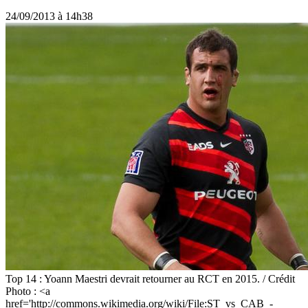
24/09/2013 à 14h38
Top 14 : Yoann Maestri devrait retourner au RCT en 2015. / Crédit
Photo : <a
href='http://commons.wikimedia.org/wiki/File:ST_vs_CAB_-