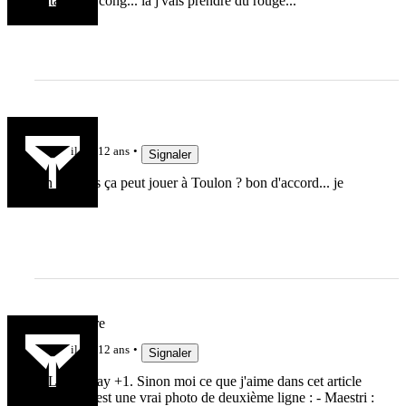
Putaing de cong... là j'vais prendre du rouge...
sid15
il y a 12 ans
Signaler
Un français ça peut jouer à Toulon ? bon d'accord... je
sors...
Alabonnaire
il y a 12 ans
Signaler
@Linkounay +1. Sinon moi ce que j'aime dans cet article
c'est que c'est une vrai photo de deuxième ligne : - Maestri :