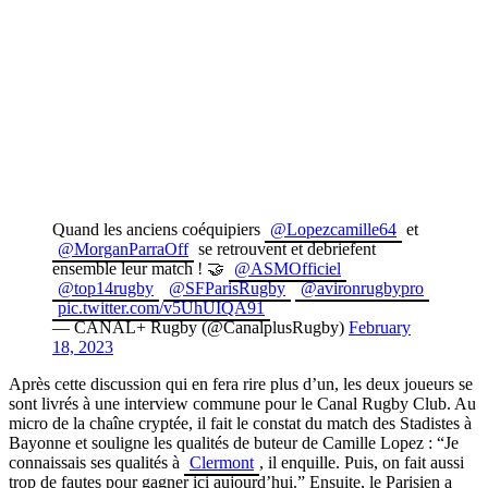
Quand les anciens coéquipiers
@Lopezcamille64
et
@MorganParraOff
se retrouvent et debriefent
ensemble leur match ! 🤝
@ASMOfficiel
@top14rugby
@SFParisRugby
@avironrugbypro
pic.twitter.com/v5UhUIQA91
— CANAL+ Rugby (@CanalplusRugby)
February
18, 2023
Après cette discussion qui en fera rire plus d’un, les deux joueurs se
sont livrés à une interview commune pour le Canal Rugby Club. Au
micro de la chaîne cryptée, il fait le constat du match des Stadistes à
Bayonne et souligne les qualités de buteur de Camille Lopez : “Je
connaissais ses qualités à
Clermont
, il enquille. Puis, on fait aussi
trop de fautes pour gagner ici aujourd’hui.” Ensuite, le Parisien a