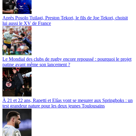
Après Posolo Tuilagi, Preston Tekori, le fils de Joe Tekori, choisit
lui aussi le XV de France
Le Mondial des clubs de rugby encore repoussé : pourquoi le projet
patine avant même son lancement ?
À 21 et 22 ans, Rapetti et Elías vont se mesurer aux Springboks : un
test grandeur nature pour les deux jeunes Toulousains