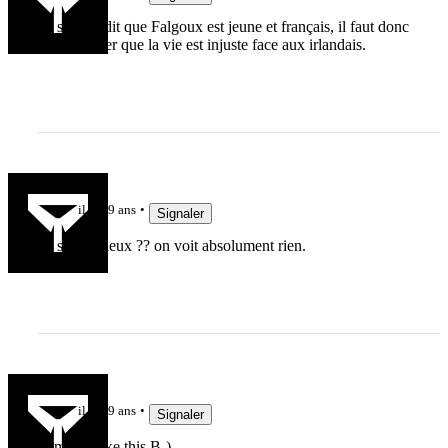
Ils se sont dit que Falgoux est jeune et français, il faut donc
lui expliquer que la vie est injuste face aux irlandais.
Pancho34
il y a 9 ans
Signaler
Ils sont sérieux ?? on voit absolument rien.
vevere
il y a 9 ans
Signaler
Sempéré like this B-)