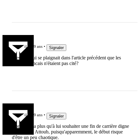
martix
il y a 9 ans
Signaler
C'est qui qui se plaignait dans l'article précédent que les
joueurs francais n'étaient pas cité?
Yann Béli
il y a 9 ans
Signaler
Bon, il n'y a plus qu'à lui souhaiter une fin de carrière digne
d'un David Attoub, puisqu'apparemment, le début risque
d'être un peu chaotique.