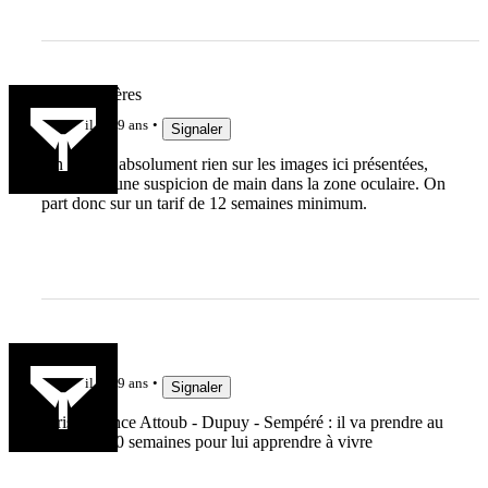
Team Viscères
il y a 9 ans
Signaler
On ne voit absolument rien sur les images ici présentées,
pas même une suspicion de main dans la zone oculaire. On
part donc sur un tarif de 12 semaines minimum.
Rchyères
il y a 9 ans
Signaler
Jurisprudence Attoub - Dupuy - Sempéré : il va prendre au
minimun 30 semaines pour lui apprendre à vivre