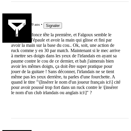
Querrebleu
il y a 9 ans
Signaler
L'irlandais fonce tête la première, et Falgoux semble le
retenir par l'épaule et avoir la main qui glisse et fini par
avoir la main sur la base du cou.. Ok, soit, une action de
ruck comme y en 30 par match. Maintenant si le mec arrive
à mettre ses doigts dans les yeux de l'irlandais en ayant sa
paume contre le cou de ce dernier, et bah j'aimerais bien
avoir les mêmes doigts, ça doit être super pratique pour
jouer de la guitare ! Sans déconner, l'irlandais ne se tient
même pas les yeux derrière, tu parles d'une fourchette. A
quand le titre "\[Insérer le nom d'un joueur français ici\] cité
pour avoir poussé trop fort dans un ruck contre le \[insérer
le nom d'un club irlandais ou anglais ici\]" ?