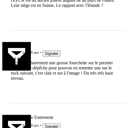
l'EPCR est un ancien joueur anglais né au pays de Galles.
Leur siège est en Suisse. Le rapport avec l'Irlande ?
PPR
il y a 9 ans
Signaler
Il est fort, clairement une grosse fourchette sur le premier
ruck et il se dépêche pour pouvoir en remettre une sur le
ruck suivant, c'est clair et net à l'image ! Du très très haut
niveau.
Marc Lièvre Entremont
il y a 9 ans
Signaler