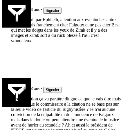
Jaunard78
il y a 9 ans
Signaler
Comme écrit par Ephileth, attention aux éventuelles autres
images. Mais franchement citer Falgoux et ne pas citer Best
qui met les doigts dans les yeux de Zirak et il y a des
images et Zirak sort a du ruck blessé à l'œil c'est
scandaleux.
ephileth
il y a 9 ans
Signaler
Alors attention ça va paraître dingue ce que je vais dire mais
peut-être que le commissaire à la citation ne se base pas sur
la seule vidéo de l'article du rugbynistère ? Je n'ai aucune
conviction de la culpabilité ni de l'innocence de Falgoux
mais dans le doute on peut attendre une éventuelle injustice
avant de hurler au scandale ? Ah et aussi le président de