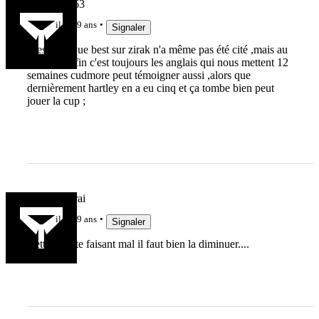
JeanPierre63
il y a 9 ans
Signaler
C'est vrai que best sur zirak n'a même pas été cité ,mais au
rugby à la fin c'est toujours les anglais qui nous mettent 12
semaines cudmore peut témoigner aussi ,alors que
dernièrement hartley en a eu cinq et ça tombe bien peut
jouer la cup ;
charly le vrai
il y a 9 ans
Signaler
Cette défaite faisant mal il faut bien la diminuer....