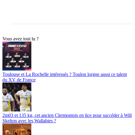
Vous avez tout lu ?
Toulouse et La Rochelle intéressés ? Toulon lorgne aussi ce talent
du XV de France
2m03 et 135 kg, cet ancien Clermontois en lice pour succéder à Will
Skelton avec les Wallabies ?