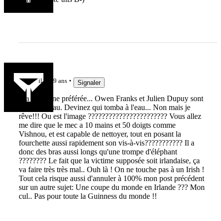
artillon
il y a 9 ans
Signaler
Ma comptine préférée... Owen Franks et Julien Dupuy sont
sur un bateau. Devinez qui tomba à l'eau... Non mais je
rêve!!! Ou est l'image ??????????????????????? Vous allez
me dire que le mec a 10 mains et 50 doigts comme
Vishnou, et est capable de nettoyer, tout en posant la
fourchette aussi rapidement son vis-à-vis??????????? Il a
donc des bras aussi longs qu'une trompe d'éléphant
???????? Le fait que la victime supposée soit irlandaise, ça
va faire très très mal.. Ouh là ! On ne touche pas à un Irish !
Tout cela risque aussi d'annuler à 100% mon post précédent
sur un autre sujet: Une coupe du monde en Irlande ??? Mon
cul.. Pas pour toute la Guinness du monde !!