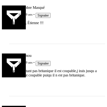
Le Concombre Masqué
il y a 9 ans
Signaler
À la tienne, Étienne !!!
jaunard le mou
il y a 9 ans
Signaler
falgoux n etant pas britanique il est coupable,j irais jusqu a
dire qu il est coupable puiqu il n est pas britanique.