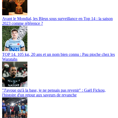
Avant le Mondial, les Bleus sous surveillance en Top 14 : la saison
2023 comme référence ?
TOP 14. 105 kg, 20 ans et un nom bien connu : Pau pioche chez les
Waratahs
"J'avoue qu'à la base, je ne pensais pas revenir" : Gaël Fickou,
l'histoire d'un retour aux saveurs de revanche