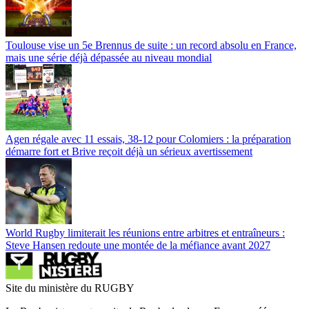
Toulouse vise un 5e Brennus de suite : un record absolu en France,
mais une série déjà dépassée au niveau mondial
Agen régale avec 11 essais, 38-12 pour Colomiers : la préparation
démarre fort et Brive reçoit déjà un sérieux avertissement
World Rugby limiterait les réunions entre arbitres et entraîneurs :
Steve Hansen redoute une montée de la méfiance avant 2027
Site du ministère du RUGBY