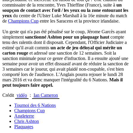
commissaire de la rencontre, Yves Thieffine (France), suite à
un
soupçon de contact avec l'œil / les yeux ou la zone entourant les
yeux
du centre de l'Ulster Luke Marshall à la 16e minute du match
de
Champions Cup
entre les Saracens et la province irlandaise.
Un geste qui n'a pas été pénalisé sur le coup, Jérome Garcès ayant
simplement
sanctionné Ashton pour un plaquage haut
compte
tenu des ralentis dont il disposait. Cependant, l'Officier Judiciaire a
estimé qu'il avait commis
un acte de jeu déloyal qui mérite un
carton rouge
et adressé une sanction de 12 semaines. Soit la
sanction minimale pour ce genre d'infraction. Il a ensuite ajouté une
semaine pour avoir un effet dissuasif avant de réduire la sanction de
3 semaines car le joueur, qui avait plaidé non-coupable, s'est bien
comporté lors de l'audience. L'Anglais pourra rejouer le lundi 28
mars 2016 et va donc manquer l'intégralité du 6 Nations.
Mais il
peut toujours faire appel.
Crédit
vidéo
:
Ian Cameron
Tournoi des 6 Nations
Champions Cup
Angleterre
Chris Ashton
Plaquages