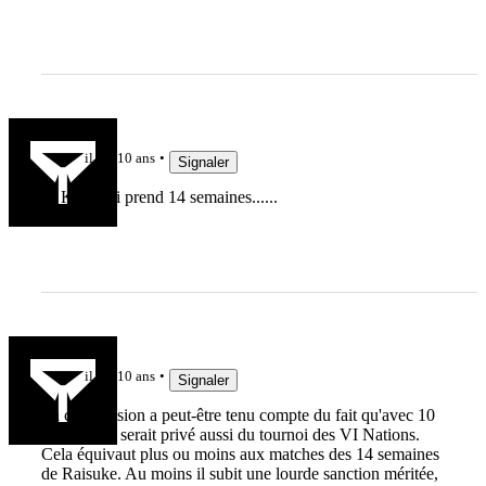
ocvernia
il y a 10 ans
Signaler
Et Kole qui prend 14 semaines......
mche
il y a 10 ans
Signaler
La commission a peut-être tenu compte du fait qu'avec 10
semaines il serait privé aussi du tournoi des VI Nations.
Cela équivaut plus ou moins aux matches des 14 semaines
de Raisuke. Au moins il subit une lourde sanction méritée,