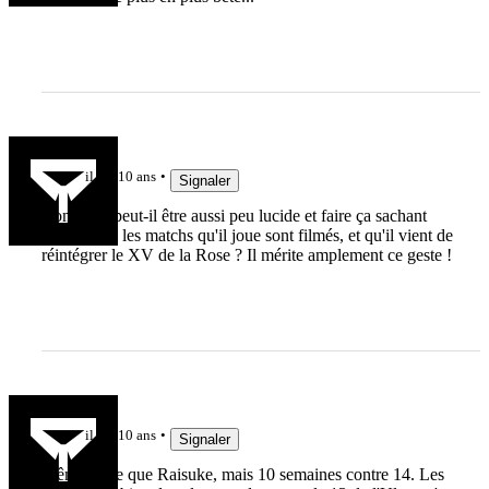
ouvreur10
il y a 10 ans
Signaler
Comment peut-il être aussi peu lucide et faire ça sachant
que TOUS les matchs qu'il joue sont filmés, et qu'il vient de
réintégrer le XV de la Rose ? Il mérite amplement ce geste !
artillon
il y a 10 ans
Signaler
Même faute que Raisuke, mais 10 semaines contre 14. Les