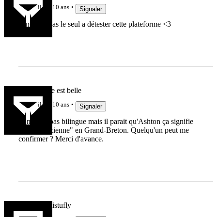
il y a 10 ans
Signaler
je ne suis pas le seul a détester cette plateforme <3
à laile la vie est belle
il y a 10 ans
Signaler
Je ne suis pas bilingue mais il parait qu'Ashton ça signifie
"péripatéticienne" en Grand-Breton. Quelqu'un peut me
confirmer ? Merci d'avance.
Paupiette bistufly