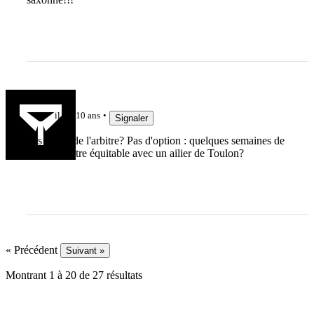
epa
il y a 10 ans
Signaler
Pas d'avis de l'arbitre? Pas d'option : quelques semaines de
plus pour être équitable avec un ailier de Toulon?
« Précédent
Suivant »
Montrant
1
à
20
de
27
résultats