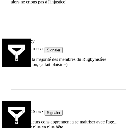
alors ne crions pas à l'injustice!
boucherugby
il y a 10 ans
Signaler
Je vois que la majorité des membres du Rugbynistère
déteste Ashton, ça fait plaisir =)
Mickey duc
il y a 10 ans
Signaler
Certains joueurs cons apprennent a se maitriser avec l'age...
Lui il est de plus en plus bête...