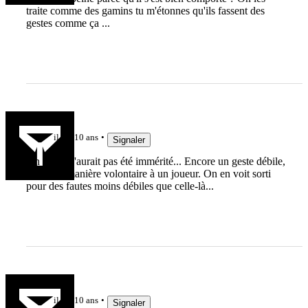
traite comme des gamins tu m'étonnes qu'ils fassent des
gestes comme ça ...
Faucon T.
il y a 10 ans
Signaler
Un jaune n'aurait pas été immérité... Encore un geste débile,
il nuit de manière volontaire à un joueur. On en voit sorti
pour des fautes moins débiles que celle-là...
fred-eric2
il y a 10 ans
Signaler