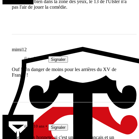
doigts sont bien dans la zone des yeux, le 13 de l'Ulster n'a
pas l'air de jouer la comédie.
mimi12
il y a 10 ans
Signaler
Ouf ! Un danger de moins pour les arrières du XV de
France !
Silkerin
il y a 10 ans
Signaler
Bon soyons honnete, si c'est un joueur francais et un