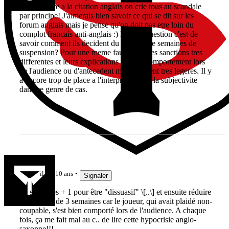
commissaire a la citation anglais on crie tous au scandale
par principe! J'aimerais bien savoir ce qui se dit sur les
forum anglais mais je pense qu'on doit pas etre loin du
complot francais anti-anglais :) La vrai question c'est de
savoir comment ils decident du nombre de semaines de
suspension? Pour une meme faute on a des sanctions tres
differentes et leurs explications du bon comportement lors
de l'audience ou d'antecedent me paraissent tres legeres. Il y
a encore trop de place a l'interpretation et la subjectivite
dans ce genre de cas.
vevere
il y a 10 ans
Signaler
12 semaines + 1 pour être "dissuasif" \[..\] et ensuite réduire
la sanction de 3 semaines car le joueur, qui avait plaidé non-
coupable, s'est bien comporté lors de l'audience. A chaque
fois, ça me fait mal au c.. de lire cette hypocrisie anglo-
saxonne!!!