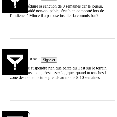
"avant de réduire la sanction de 3 semaines car le joueur,
qui avait plaidé non-coupable, s'est bien comporté lors de
l'audience" Mince il a pas osé insulter la commission?
ositia
il y a 10 ans
Signaler
Il faudrait le suspendre rien que parce qu'il est sur le terrain
! Plus serieusement, c'est assez logique. quand tu touches la
zone des noneuils tu te prends au moins 8-10 semaines
Saimon_XV