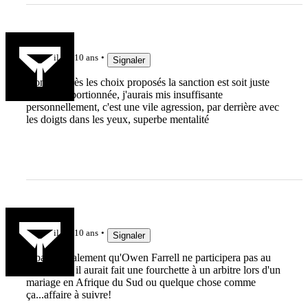
Aouan
il y a 10 ans
Signaler
Donc d'après les choix proposés la sanction est soit juste
soit disproportionnée, j'aurais mis insuffisante
personnellement, c'est une vile agression, par derrière avec
les doigts dans les yeux, superbe mentalité
Aouan
il y a 10 ans
Signaler
Il paraît également qu'Owen Farrell ne participera pas au
tournoi car il aurait fait une fourchette à un arbitre lors d'un
mariage en Afrique du Sud ou quelque chose comme
ça...affaire à suivre!