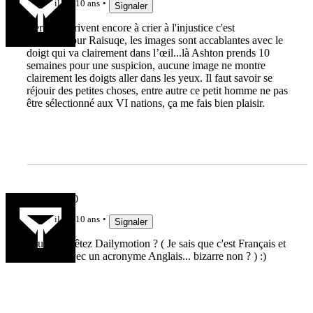
il y a 10 ans
Signaler
Certains arrivent encore à crier à l'injustice c'est
dingue...Pour Raisuqe, les images sont accablantes avec le
doigt qui va clairement dans l’œil...là Ashton prends 10
semaines pour une suspicion, aucune image ne montre
clairement les doigts aller dans les yeux. Il faut savoir se
réjouir des petites choses, entre autre ce petit homme ne pas
être sélectionné aux VI nations, ça me fais bien plaisir.
Johnny 420
il y a 10 ans
Signaler
Peut on arrêtez Dailymotion ? ( Je sais que c'est Français et
pourtant avec un acronyme Anglais... bizarre non ? ) :)