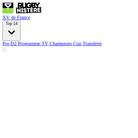
XV de France
Top 14
Pro D2
Programme TV
Champions Cup
Transferts