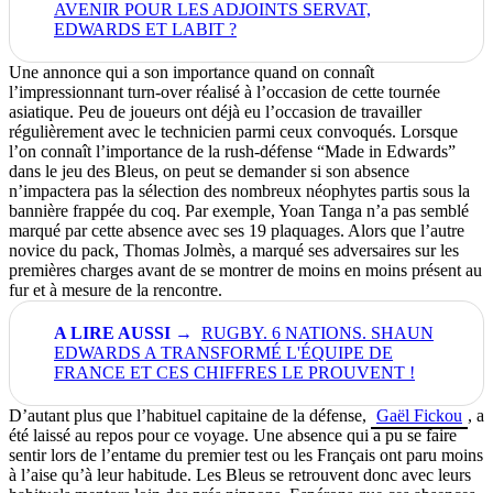
AVENIR POUR LES ADJOINTS SERVAT,
EDWARDS ET LABIT ?
Une annonce qui a son importance quand on connaît
l’impressionnant turn-over réalisé à l’occasion de cette tournée
asiatique. Peu de joueurs ont déjà eu l’occasion de travailler
régulièrement avec le technicien parmi ceux convoqués. Lorsque
l’on connaît l’importance de la rush-défense “Made in Edwards”
dans le jeu des Bleus, on peut se demander si son absence
n’impactera pas la sélection des nombreux néophytes partis sous la
bannière frappée du coq. Par exemple, Yoan Tanga n’a pas semblé
marqué par cette absence avec ses 19 plaquages. Alors que l’autre
novice du pack, Thomas Jolmès, a marqué ses adversaires sur les
premières charges avant de se montrer de moins en moins présent au
fur et à mesure de la rencontre.
RUGBY. 6 NATIONS. SHAUN
EDWARDS A TRANSFORMÉ L'ÉQUIPE DE
FRANCE ET CES CHIFFRES LE PROUVENT !
D’autant plus que l’habituel capitaine de la défense,
Gaël Fickou
, a
été laissé au repos pour ce voyage. Une absence qui a pu se faire
sentir lors de l’entame du premier test ou les Français ont paru moins
à l’aise qu’à leur habitude. Les Bleus se retrouvent donc avec leurs