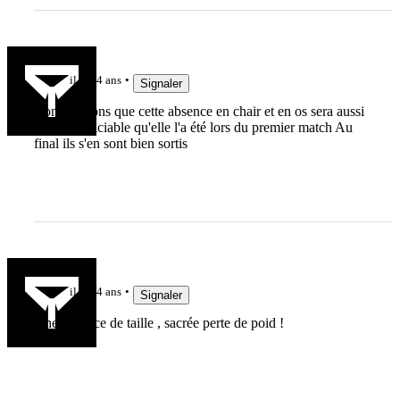
Yonolan
il y a 4 ans
Signaler
Bon espérons que cette absence en chair et en os sera aussi
peu préjudiciable qu'elle l'a été lors du premier match Au
final ils s'en sont bien sortis
oc
il y a 4 ans
Signaler
Une absence de taille , sacrée perte de poid !