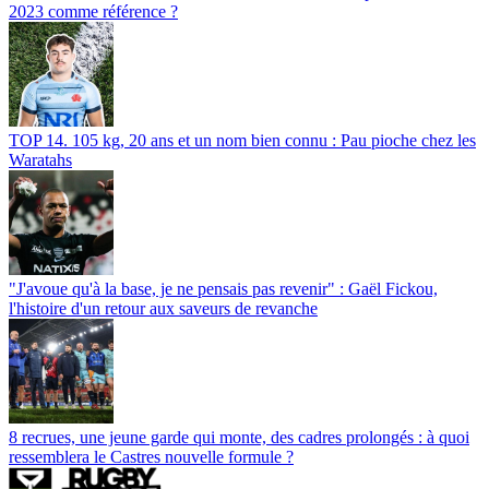
2023 comme référence ?
TOP 14. 105 kg, 20 ans et un nom bien connu : Pau pioche chez les
Waratahs
"J'avoue qu'à la base, je ne pensais pas revenir" : Gaël Fickou,
l'histoire d'un retour aux saveurs de revanche
8 recrues, une jeune garde qui monte, des cadres prolongés : à quoi
ressemblera le Castres nouvelle formule ?