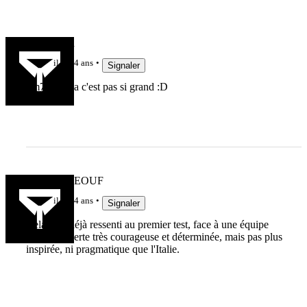
Timmaman
il y a 4 ans
Signaler
1m73, ça va c'est pas si grand :D
RUGBYDEOUF
il y a 4 ans
Signaler
Cela s'est déjà ressenti au premier test, face à une équipe
Nippone, certe très courageuse et déterminée, mais pas plus
inspirée, ni pragmatique que l'Italie.