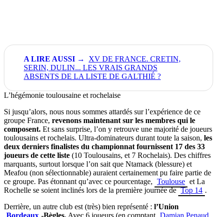
XV DE FRANCE. CRETIN,
SERIN, DULIN... LES VRAIS GRANDS
ABSENTS DE LA LISTE DE GALTHIÉ ?
L’hégémonie toulousaine et rochelaise
Si jusqu’alors, nous nous sommes attardés sur l’expérience de ce
groupe France,
revenons maintenant sur les membres qui le
composent.
Et sans surprise, l’on y retrouve une majorité de joueurs
toulousains et rochelais. Ultra-dominateurs durant toute la saison,
les
deux derniers finalistes du championnat fournissent 17 des 33
joueurs de cette liste
(10 Toulousains, et 7 Rochelais). Des chiffres
marquants, surtout lorsque l’on sait que Ntamack (blessure) et
Meafou (non sélectionnable) auraient certainement pu faire partie de
ce groupe. Pas étonnant qu’avec ce pourcentage,
Toulouse
et La
Rochelle se soient inclinés lors de la première journée de
Top 14
.
Derrière, un autre club est (très) bien représenté :
l’Union
Bordeaux
-Bègles.
Avec 6 joueurs (en comptant
Damian Penaud
,