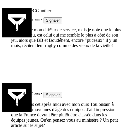
lebonbernieCGunther
il y a 2 ans
Signaler
Je vais faire mon chi\*ur de service, mais je note que le plus
capé, Fickou, est celui qui me semble le plus à côté de son
jeu, alors que BB et Boudéhent, encore "puceaux" il y un
mois, récitent leur rugby comme des vieux de la vieille!
breiz93
il y a 2 ans
Signaler
J'échangeais cet après-midi avec mon ours Toulousain à
propos des moyennes d'âge des équipes. J'ai l'impression
que la France devrait être plutôt être classée dans les
équipes jeunes. Qu'en pensez vous au ministère ? Un petit
article sur le sujet?