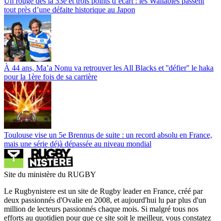
Un rouge dès la 33e et trois points d’écart : les Wallabies passent
tout près d’une défaite historique au Japon
À 44 ans, Ma’a Nonu va retrouver les All Blacks et ''défier'' le haka
pour la 1ère fois de sa carrière
Toulouse vise un 5e Brennus de suite : un record absolu en France,
mais une série déjà dépassée au niveau mondial
Site du ministère du RUGBY
Le Rugbynistere est un site de Rugby leader en France, créé par
deux passionnés d'Ovalie en 2008, et aujourd'hui lu par plus d'un
million de lecteurs passionnés chaque mois. Si malgré tous nos
efforts au quotidien pour que ce site soit le meilleur, vous constatez