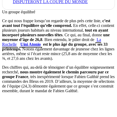
DISPUTERONT LA COUPE DU MONDE
Un groupe équilibré
Ce qui nous frappe lorsqu’on regarde de plus près cette liste,
c’est
avant tout l’équilibre qu’elle comprend.
En effet, celle-ci contient
plusieurs joueurs habitués au niveau international,
tout en ayant
incorporé plusieurs nouvelles têtes
. Ce qui, au final, donne
une
moyenne d’âge de 26,8
. Bien entendu, le pilier droit de
La
Rochelle
Uini Atonio
est le plus âgé du groupe, avec ses 33
printemps.
Notons également davantage de jeunesse chez les lignes
arrières, même si l’écart reste mince (25,8 ans de moyenne chez les
¾, et 27,6 ans chez les avants).
Des chiffres qui, au-delà de témoigner d’un équilibre soigneusement
recherché,
nous montre également le chemin parcouru par ce
groupe France
, très inexpérimenté lorsque Fabien Galthié prend les
commandes des Bleus en 2019. D’ailleurs, la moyenne de sélections
de l’équipe (24,3) démontre également que ce groupe s’est construit
ensemble, durant le mandat de Fabien Galthié.