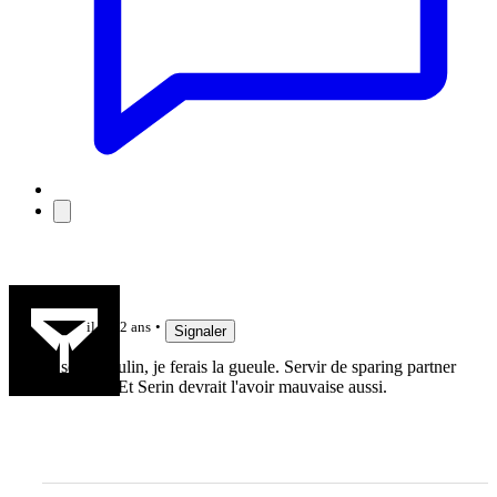
p.coutin
il y a 2 ans
Signaler
Je serais Dulin, je ferais la gueule. Servir de sparing partner
à 33 ans... Et Serin devrait l'avoir mauvaise aussi.