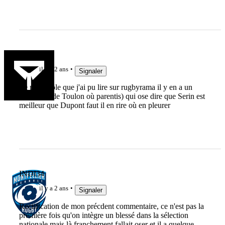
P243151
il y a 2 ans
Signaler
Le plus drôle que j'ai pu lire sur rugbyrama il y en a un
(sûrement de Toulon où parentis) qui ose dire que Serin est
meilleur que Dupont faut il en rire où en pleurer
INDI34
il y a 2 ans
Signaler
Rectification de mon précdent commentaire, ce n'est pas la
première fois qu'on intègre un blessé dans la sélection
nationale mais là franchement fallait oser et il a quelque