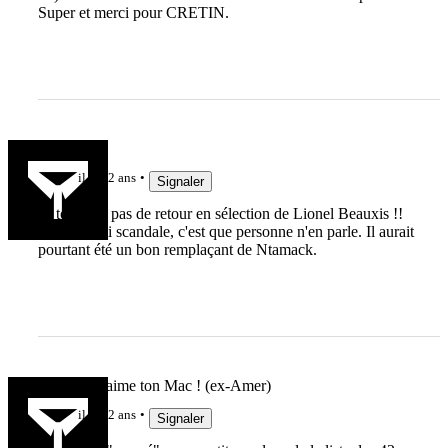
Super et merci pour CRETIN.
Manu
il y a 2 ans
Signaler
Et toujours pas de retour en sélection de Lionel Beauxis !!
Mais le vrai scandale, c'est que personne n'en parle. Il aurait
pourtant été un bon remplaçant de Ntamack.
Rho, mais aime ton Mac ! (ex-Amer)
il y a 2 ans
Signaler