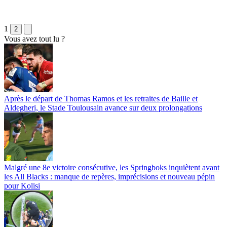
1
2
Vous avez tout lu ?
Après le départ de Thomas Ramos et les retraites de Baille et
Aldegheri, le Stade Toulousain avance sur deux prolongations
Malgré une 8e victoire consécutive, les Springboks inquiètent avant
les All Blacks : manque de repères, imprécisions et nouveau pépin
pour Kolisi