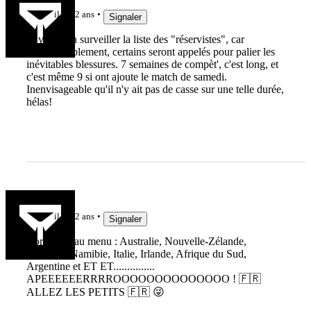
il y a 2 ans
Signaler
Je vais bien surveiller la liste des "réservistes", car
immanquablement, certains seront appelés pour palier les
inévitables blessures. 7 semaines de compèt', c'est long, et
c'est même 9 si ont ajoute le match de samedi.
Inenvisageable qu'il n'y ait pas de casse sur une telle durée,
hélas!
allélégros
il y a 2 ans
Signaler
alors donc au menu : Australie, Nouvelle-Zélande,
Uruguay, Namibie, Italie, Irlande, Afrique du Sud,
Argentine et ET ET...............
APEEEEEERRRROOOOOOOOOOOOOO ! 🇫🇷
ALLEZ LES PETITS 🇫🇷 😜