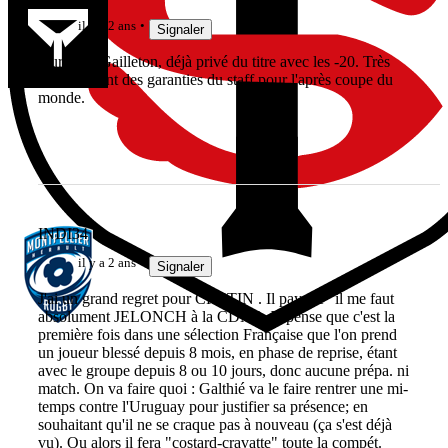
il y a 2 ans
Signaler
Dur pour Gailleton, déjà privé du titre avec les -20. Très
certainement des garanties du staff pour l'après coupe du
monde.
INDI34
il y a 2 ans
Signaler
J'ai un grand regret pour CRETIN . Il paye le "il me faut
absolument JELONCH à la CDM". Je pense que c'est la
première fois dans une sélection Française que l'on prend
un joueur blessé depuis 8 mois, en phase de reprise, étant
avec le groupe depuis 8 ou 10 jours, donc aucune prépa. ni
match. On va faire quoi : Galthié va le faire rentrer une mi-
temps contre l'Uruguay pour justifier sa présence; en
souhaitant qu'il ne se craque pas à nouveau (ça s'est déjà
vu). Ou alors il fera "costard-cravatte" toute la compét.