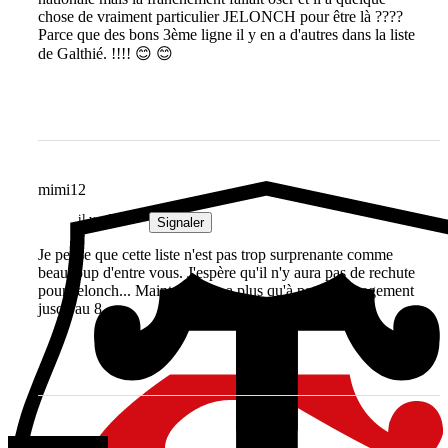
chose de vraiment particulier JELONCH pour être là ????
Parce que des bons 3ème ligne il y en a d'autres dans la liste
de Galthié. !!!! 😊 😊
mimi12
il y a 2 ans
Signaler
Je pense que cette liste n'est pas trop surprenante comme
beaucoup d'entre vous. J'espère qu'il n'y aura pas de rechute
pour Jelonch... Maintenant, y a plus qu'à patienter sagement
jusqu'au 8...
cahues