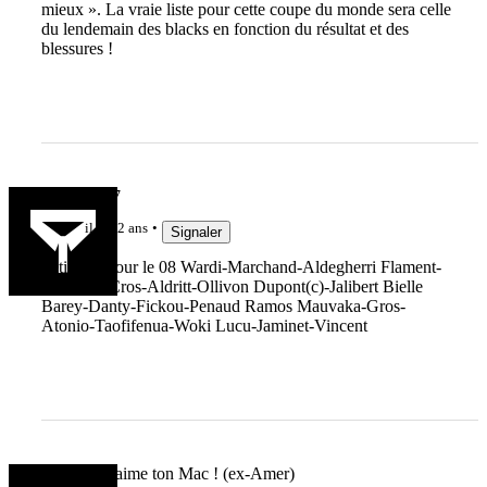
mieux ». La vraie liste pour cette coupe du monde sera celle
du lendemain des blacks en fonction du résultat et des
blessures !
fredo69007
il y a 2 ans
Signaler
Petit pari pour le 08 Wardi-Marchand-Aldegherri Flament-
Willemse Cros-Aldritt-Ollivon Dupont(c)-Jalibert Bielle
Barey-Danty-Fickou-Penaud Ramos Mauvaka-Gros-
Atonio-Taofifenua-Woki Lucu-Jaminet-Vincent
Rho, mais aime ton Mac ! (ex-Amer)