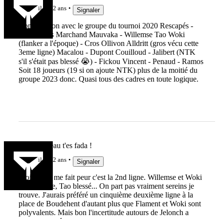
il y a 2 ans
Signaler
Comparaison avec le groupe du tournoi 2020 Rescapés -
Baille Gros Marchand Mauvaka - Willemse Tao Woki
(flanker a l'époque) - Cros Ollivon Alldritt (gros vécu cette
3eme ligne) Macalou - Dupont Couilloud - Jalibert (NTK
s'il s'était pas blessé 😭) - Fickou Vincent - Penaud - Ramos
Soit 18 joueurs (19 si on ajoute NTK) plus de la moitié du
groupe 2023 donc. Quasi tous des cadres en toute logique.
Gonze à l'eau t'es fada !
il y a 2 ans
Signaler
Moi ce qui me fait peur c'est la 2nd ligne. Willemse et Woki
en méforme, Tao blessé... On part pas vraiment sereins je
trouve. J'aurais préféré un cinquième deuxième ligne à la
place de Boudehent d'autant plus que Flament et Woki sont
polyvalents. Mais bon l'incertitude autours de Jelonch a