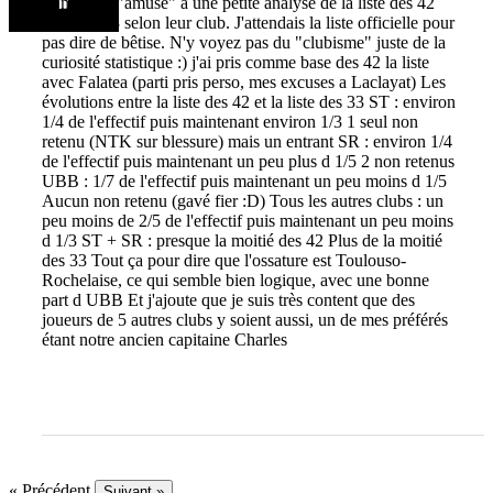
Je me suis "amusé" a une petite analyse de la liste des 42
puis des 33 selon leur club. J'attendais la liste officielle pour
pas dire de bêtise. N'y voyez pas du "clubisme" juste de la
curiosité statistique :) j'ai pris comme base des 42 la liste
avec Falatea (parti pris perso, mes excuses a Laclayat) Les
évolutions entre la liste des 42 et la liste des 33 ST : environ
1/4 de l'effectif puis maintenant environ 1/3 1 seul non
retenu (NTK sur blessure) mais un entrant SR : environ 1/4
de l'effectif puis maintenant un peu plus d 1/5 2 non retenus
UBB : 1/7 de l'effectif puis maintenant un peu moins d 1/5
Aucun non retenu (gavé fier :D) Tous les autres clubs : un
peu moins de 2/5 de l'effectif puis maintenant un peu moins
d 1/3 ST + SR : presque la moitié des 42 Plus de la moitié
des 33 Tout ça pour dire que l'ossature est Toulouso-
Rochelaise, ce qui semble bien logique, avec une bonne
part d UBB Et j'ajoute que je suis très content que des
joueurs de 5 autres clubs y soient aussi, un de mes préférés
étant notre ancien capitaine Charles
« Précédent
Suivant »