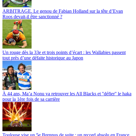
ARBITRAGE. Le genou de Fabian Holland sur la tête d’Evan
Roos devait-il être sanctionné ?
Un rouge dès la 33e et trois points d’écart : les Wallabies passent
tout près d’une défaite historique au Japon
À 44 ans, Ma’a Nonu va retrouver les All Blacks et ''défier'' le haka
pour la 1ère fois de sa carrière
Toulouse vise un 5e Brennus de suite : un record absolu en France,