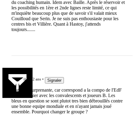
du coaching humain. Idem avec Baille. Après le réservoir et
les possibilités en 1ère et 2nde lignes reste limité, ce qui
m'inquiète beaucoup plus que de savoir s'il valait mieux
Couilloud que Serin. Je ne suis pas enthousiaste pour les
centres bis et Villière. Quant à Hastoy, j'attends
toujours.......
Jak3192
il y a 2 ans
Signaler
Liste peu surprenante, car correspond a la compo de l'EdF
le WE dernier avec les convalescents et joueurs B. Les
bleus en question se sont plutot tres bien débrouillés contre
une bonne equipe mondiale et en n'ayant jamais joué
ensemble. Pourquoi changer le groupe ?