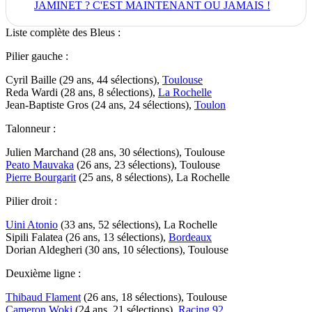
JAMINET ? C'EST MAINTENANT OU JAMAIS !
Liste complète des Bleus :
Pilier gauche :
Cyril Baille (29 ans, 44 sélections),
Toulouse
Reda Wardi (28 ans, 8 sélections),
La Rochelle
Jean-Baptiste Gros (24 ans, 24 sélections),
Toulon
Talonneur :
Julien Marchand (28 ans, 30 sélections), Toulouse
Peato Mauvaka
(26 ans, 23 sélections), Toulouse
Pierre Bourgarit
(25 ans, 8 sélections), La Rochelle
Pilier droit :
Uini Atonio
(33 ans, 52 sélections), La Rochelle
Sipili Falatea (26 ans, 13 sélections),
Bordeaux
Dorian Aldegheri (30 ans, 10 sélections), Toulouse
Deuxième ligne :
Thibaud Flament
(26 ans, 18 sélections), Toulouse
Cameron Woki
(24 ans, 21 sélections),
Racing 92