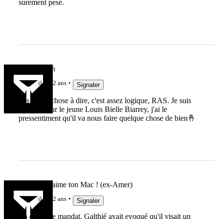
surement pesé.
Jeu de main
il y a 2 ans
Signaler
Pas grand chose à dire, c'est assez logique, RAS. Je suis
content pour le jeune Louis Bielle Biarrey, j'ai le
pressentiment qu'il va nous faire quelque chose de bien🤞
Rho, mais aime ton Mac ! (ex-Amer)
il y a 2 ans
Signaler
En début de mandat, Galthié avait evoqué qu'il visait un