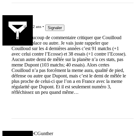
a_rnlt
il y a 2 ans
Signaler
Je vois beaucoup de commentaire critiquer que Couilloud
n’a pas sa place ou autre. Je vais juste rappeler que
Couilloud sur les 4 dernières années c’est 91 matchs (+1
avec celui contre l’Ecosse) et 38 essais (+1 contre l’Ecosse).
Aucun autre demi de mêlée sur la planète n’a ces stats, pas
meme Dupont (103 matchs; 40 essais). Alors certes
Couilloud n’a pas forcément la meme aura, qualité de pied,
défense ou autre que Dupont, mais c’est le demi de mêlée le
plus proche de celui-ci que l’on a en France avec la meme
régularité que Dupont. Et il est seulement numéro 3,
réfléchissez un peu quand même…
lebonbernieCGunther