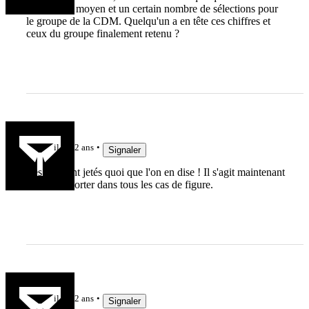
certain âge moyen et un certain nombre de sélections pour
le groupe de la CDM. Quelqu'un a en tête ces chiffres et
ceux du groupe finalement retenu ?
resp
il y a 2 ans
Signaler
Les dés sont jetés quoi que l'on en dise ! Il s'agit maintenant
de les supporter dans tous les cas de figure.
Passovale
il y a 2 ans
Signaler