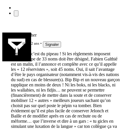
Martinetfather
il y a 2 ans
Signaler
Cette liste, c’est du pipeau ! Si les règlements imposent
qu’un groupe de 33 noms doit être désigné, Fabien Galthié
est un malin, il l’annonce et complète avec ce qu’il appelle
les « 12 réservistes », soit 45 noms. Oui, il sait l’avantage
d’être le pays organisateur (notamment vis-à-vis des nations
du sud) en cas de blessure(s). Bip Bip et un nouveau garçon
rapplique en moins de deux ! Ni les boks, ni les blacks, ni
les wallabies, ni les fidjis… ne peuvent se permettre
(financièrement) de mettre dans la soute et de conserver
mobiliser 12 « autres » meilleurs joueurs sachant qu’on
choisit pas sur quel poste le pépin va tomber. Bien
évidement qu’il est plus facile de conserver Jelonch et
Baille et de modifier après en cas de rechute ou de
méforme… que l’inverse et dire à un gars : « tu gicles en
simulant une luxation de la langue » car ton collègue ça va