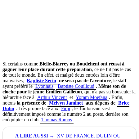
Si certains comme
Bielle-Biarrey ou Boudehent ont réussi à
gagner leur place durant cette préparation
, ce ne fut pas le cas
de tout le monde. En effet, et malgré deux entrées loin d'être
mauvaises,
Baptiste Serin
ne sera pas de l'aventure
, le staff
ayant préféré le
Lyonnais
Baptiste Couilloud
.
Même son de
cloche pour le jeune Émilien Gailleton
, qui n'a pas su bousculer la
hiérarchie face à
Arthur Vincent
et
Yoram Moefana
. Enfin,
notons
la présence de
Melvyn Jaminet
aux dépens de
Brice
Dulin
. Très propre face aux
Fidji
, le Toulousain s'est
définitivement imposé comme le numéro 2 au poste, derrière son
coéquipier en club
Thomas Ramos
.
XV DE FRANCE. DULIN OU