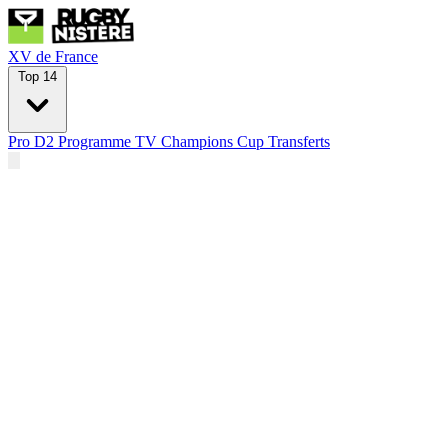
XV de France
Top 14
Pro D2
Programme TV
Champions Cup
Transferts