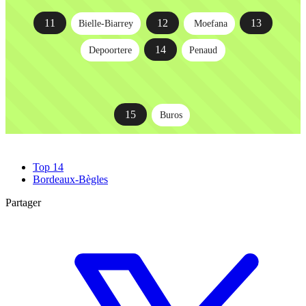
11
12
13
Bielle-Biarrey
Moefana
14
Depoortere
Penaud
15
Buros
Top 14
Bordeaux-Bègles
Partager