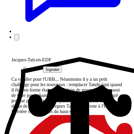
Jacques-Tati-en-EDF
il y a 1 an
Signaler
Ca va aller pour l'UBB... Néanmoins il y a un petit
challenge pour les nouveaux : remplacer Tatafu (qui quand
il était en forme était une machine de guerre capable aussi
de faire jouer) Samu et Petti qui s'étaient très bien intégré au
jeu que proposait Bru. Je parierai pour Gazotti en 8 en
dévut de saison. Ou Vergnes Taillefer (il reste à l'UBB ? ).
Derrière c'est toujours du haut-vol...