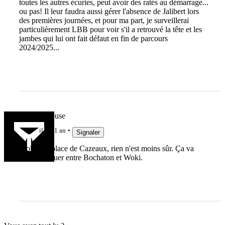
toutes les autres écuries, peut avoir des ratés au démarrage...
ou pas! Il leur faudra aussi gérer l'absence de Jalibert lors
des premières journées, et pour ma part, je surveillerai
particulièrement LBB pour voir s'il a retrouvé la tête et les
jambes qui lui ont fait défaut en fin de parcours
2024/2025...
FabienPelouse
il y a 1 an
Signaler
Woki à la place de Cazeaux, rien n'est moins sûr. Ça va
plutôt se jouer entre Bochaton et Woki.