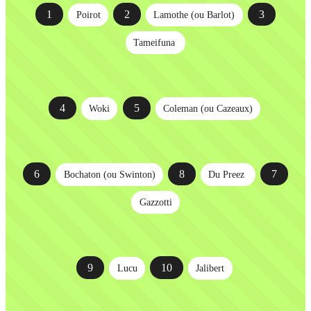
1
2
3
Poirot
Lamothe (
ou Barlot)
Tameifuna
4
5
Woki
Coleman (ou Cazeaux)
6
8
7
Bochaton (ou Swinton)
Du Preez
Gazzotti
9
10
Lucu
Jalibert