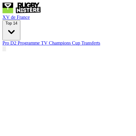
XV de France
Top 14
Pro D2
Programme TV
Champions Cup
Transferts