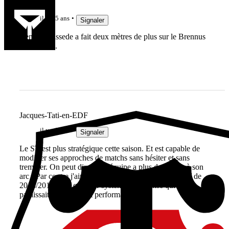
lelinzhou
il y a 5 ans
Signaler
Ben oui, Fissede a fait deux mètres de plus sur le Brennus
qu'en 2019.
Jacques-Tati-en-EDF
il y a 5 ans
Signaler
Le ST est plus stratégique cette saison. Et est capable de
modifier ses approches de matchs sans hésiter et sans
trembler. On peut dire que l'équipe a plus de cordes à son
arc ! Par contre j'aimais beaucoup le potentiel offensif de
2018/2019 ainsi que leur système de défense qui me
paraissait extrêmement performant.