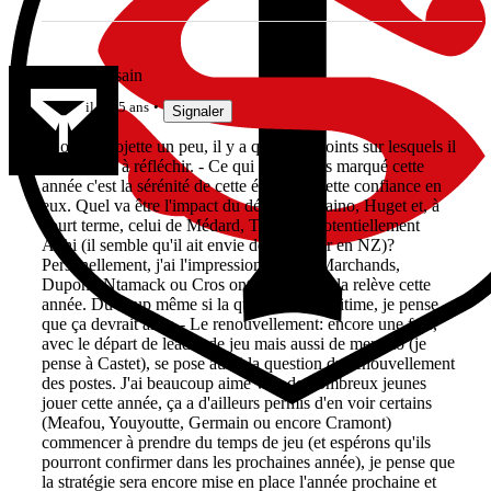
RCToulousain
il y a 5 ans
Signaler
Si on se projette un peu, il y a quelques points sur lesquels il
y a matière à réfléchir. - Ce qui m'a le plus marqué cette
année c'est la sérénité de cette équipe et cette confiance en
eux. Quel va être l'impact du départ de Kaino, Huget et, à
court terme, celui de Médard, Tekori et potentiellement
Akhi (il semble qu'il ait envie de retourner en NZ)?
Personellement, j'ai l'impression que les Marchands,
Dupont, Ntamack ou Cros ont un peu pris la relève cette
année. Du coup même si la question est légitime, je pense
que ça devrait aller. - Le renouvellement: encore une fois,
avec le départ de leader de jeu mais aussi de mercato (je
pense à Castet), se pose aussi la question du renouvellement
des postes. J'ai beaucoup aimé voir de nombreux jeunes
jouer cette année, ça a d'ailleurs permis d'en voir certains
(Meafou, Youyoutte, Germain ou encore Cramont)
commencer à prendre du temps de jeu (et espérons qu'ils
pourront confirmer dans les prochaines année), je pense que
la stratégie sera encore mise en place l'année prochaine et