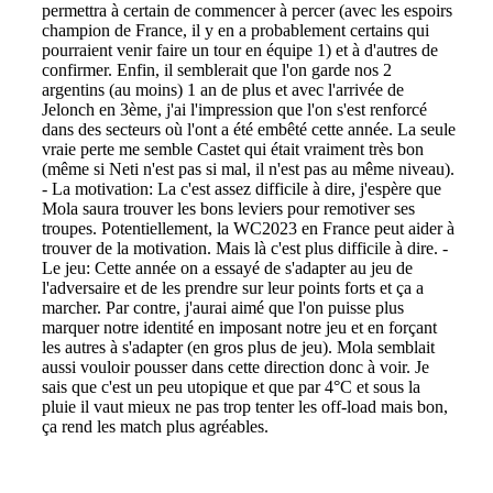
permettra à certain de commencer à percer (avec les espoirs
champion de France, il y en a probablement certains qui
pourraient venir faire un tour en équipe 1) et à d'autres de
confirmer. Enfin, il semblerait que l'on garde nos 2
argentins (au moins) 1 an de plus et avec l'arrivée de
Jelonch en 3ème, j'ai l'impression que l'on s'est renforcé
dans des secteurs où l'ont a été embêté cette année. La seule
vraie perte me semble Castet qui était vraiment très bon
(même si Neti n'est pas si mal, il n'est pas au même niveau).
- La motivation: La c'est assez difficile à dire, j'espère que
Mola saura trouver les bons leviers pour remotiver ses
troupes. Potentiellement, la WC2023 en France peut aider à
trouver de la motivation. Mais là c'est plus difficile à dire. -
Le jeu: Cette année on a essayé de s'adapter au jeu de
l'adversaire et de les prendre sur leur points forts et ça a
marcher. Par contre, j'aurai aimé que l'on puisse plus
marquer notre identité en imposant notre jeu et en forçant
les autres à s'adapter (en gros plus de jeu). Mola semblait
aussi vouloir pousser dans cette direction donc à voir. Je
sais que c'est un peu utopique et que par 4°C et sous la
pluie il vaut mieux ne pas trop tenter les off-load mais bon,
ça rend les match plus agréables.