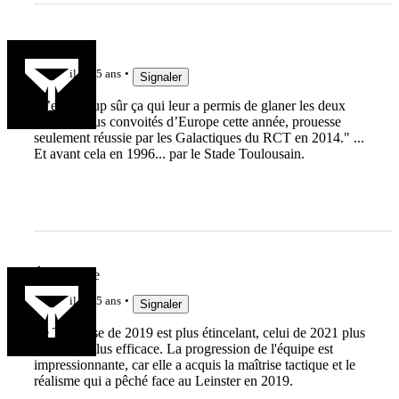
LordB
il y a 5 ans
Signaler
"c’est à coup sûr ça qui leur a permis de glaner les deux
titres les plus convoités d’Europe cette année, prouesse
seulement réussie par les Galactiques du RCT en 2014." ...
Et avant cela en 1996... par le Stade Toulousain.
Ô Toulouse
il y a 5 ans
Signaler
Le Toulouse de 2019 est plus étincelant, celui de 2021 plus
mâture et plus efficace. La progression de l'équipe est
impressionnante, car elle a acquis la maîtrise tactique et le
réalisme qui a pêché face au Leinster en 2019.