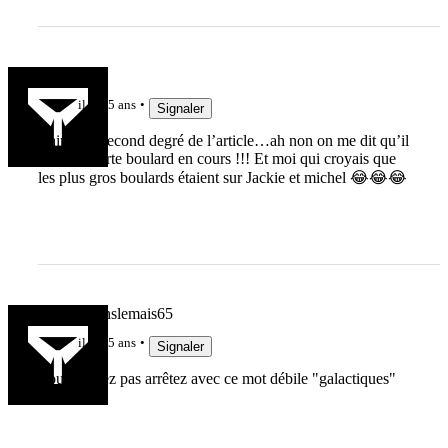
TarnSud
il y a 5 ans
Signaler
J’aime ce second degré de l’article…ah non on me dit qu’il
y a une alerte boulard en cours !!! Et moi qui croyais que
les plus gros boulards étaient sur Jackie et michel 😂😂😂
Cochondanslemais65
il y a 5 ans
Signaler
Vous voulez pas arrêtez avec ce mot débile "galactiques"
???