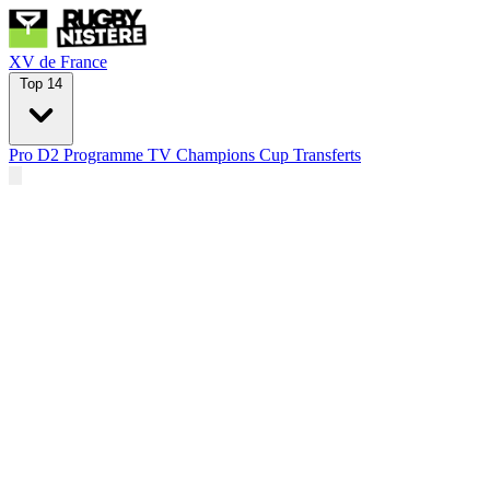
XV de France
Top 14
Pro D2
Programme TV
Champions Cup
Transferts