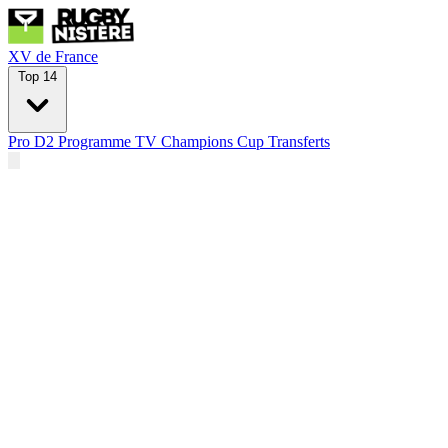
XV de France
Top 14
Pro D2
Programme TV
Champions Cup
Transferts