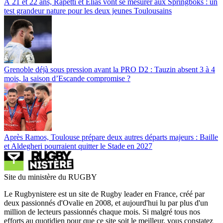
À 21 et 22 ans, Rapetti et Elías vont se mesurer aux Springboks : un
test grandeur nature pour les deux jeunes Toulousains
Grenoble déjà sous pression avant la PRO D2 : Tauzin absent 3 à 4
mois, la saison d’Escande compromise ?
Après Ramos, Toulouse prépare deux autres départs majeurs : Baille
et Aldegheri pourraient quitter le Stade en 2027
Site du ministère du RUGBY
Le Rugbynistere est un site de Rugby leader en France, créé par
deux passionnés d'Ovalie en 2008, et aujourd'hui lu par plus d'un
million de lecteurs passionnés chaque mois. Si malgré tous nos
efforts au quotidien pour que ce site soit le meilleur, vous constatez