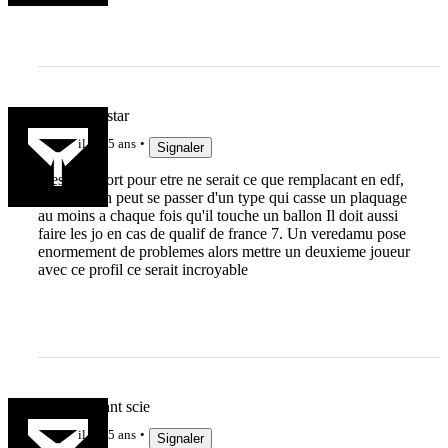
Yionel ma star
il y a 5 ans
Signaler
Il est trop fort pour etre ne serait ce que remplacant en edf,
est ce qu'on peut se passer d'un type qui casse un plaquage
au moins a chaque fois qu'il touche un ballon Il doit aussi
faire les jo en cas de qualif de france 7. Un veredamu pose
enormement de problemes alors mettre un deuxieme joueur
avec ce profil ce serait incroyable
Un riz savant scie
il y a 5 ans
Signaler