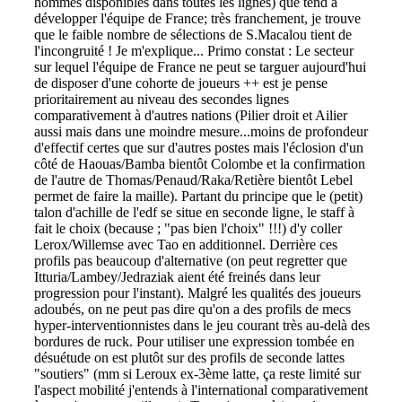
hommes disponibles dans toutes les lignes) que tend à
développer l'équipe de France; très franchement, je trouve
que le faible nombre de sélections de S.Macalou tient de
l'incongruité ! Je m'explique... Primo constat : Le secteur
sur lequel l'équipe de France ne peut se targuer aujourd'hui
de disposer d'une cohorte de joueurs ++ est je pense
prioritairement au niveau des secondes lignes
comparativement à d'autres nations (Pilier droit et Ailier
aussi mais dans une moindre mesure...moins de profondeur
d'effectif certes que sur d'autres postes mais l'éclosion d'un
côté de Haouas/Bamba bientôt Colombe et la confirmation
de l'autre de Thomas/Penaud/Raka/Retière bientôt Lebel
permet de faire la maille). Partant du principe que le (petit)
talon d'achille de l'edf se situe en seconde ligne, le staff à
fait le choix (because ; "pas bien l'choix" !!!) d'y coller
Lerox/Willemse avec Tao en additionnel. Derrière ces
profils pas beaucoup d'alternative (on peut regretter que
Itturia/Lambey/Jedraziak aient été freinés dans leur
progression pour l'instant). Malgré les qualités des joueurs
adoubés, on ne peut pas dire qu'on a des profils de mecs
hyper-interventionnistes dans le jeu courant très au-delà des
bordures de ruck. Pour utiliser une expression tombée en
désuétude on est plutôt sur des profils de seconde lattes
"soutiers" (mm si Leroux ex-3ème latte, ça reste limité sur
l'aspect mobilité j'entends à l'international comparativement