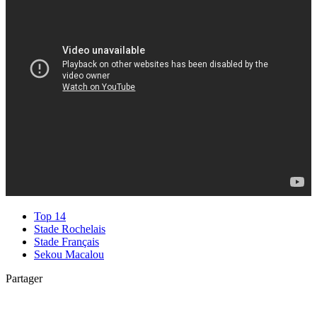
Top 14
Stade Rochelais
Stade Français
Sekou Macalou
Partager