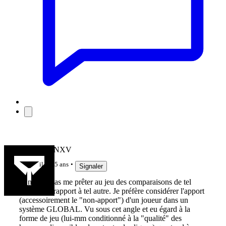
MARCFANXV
il y a 5 ans
Signaler
Je n'aime pas me prêter au jeu des comparaisons de tel
joueur par rapport à tel autre. Je préfère considérer l'apport
(accessoirement le "non-apport") d'un joueur dans un
système GLOBAL. Vu sous cet angle et eu égard à la
forme de jeu (lui-mm conditionné à la "qualité" des