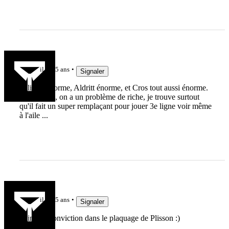
Jeff_74
il y a 5 ans
Signaler
Ollivon énorme, Aldritt énorme, et Cros tout aussi énorme.
Donc voilà, on a un problème de riche, je trouve surtout
qu'il fait un super remplaçant pour jouer 3e ligne voir même
à l'aile ...
loufenec
il y a 5 ans
Signaler
J'aime la conviction dans le plaquage de Plisson :)