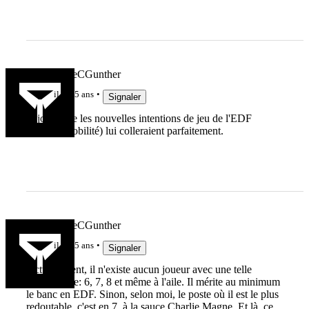
lebonbernieCGunther
il y a 5 ans
Signaler
J'ajoute que les nouvelles intentions de jeu de l'EDF
(vitesse, mobilité) lui colleraient parfaitement.
lebonbernieCGunther
il y a 5 ans
Signaler
Actuellement, il n'existe aucun joueur avec une telle
polyvalence: 6, 7, 8 et même à l'aile. Il mérite au minimum
le banc en EDF. Sinon, selon moi, le poste où il est le plus
redoutable, c'est en 7, à la sauce Charlie Magne. Et là, ce