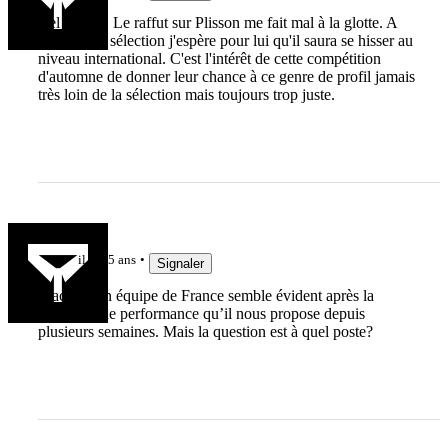
Bel athlète. Le raffut sur Plisson me fait mal à la glotte. A
25 ans et 1 sélection j'espère pour lui qu'il saura se hisser au
niveau international. C'est l'intérêt de cette compétition
d'automne de donner leur chance à ce genre de profil jamais
très loin de la sélection mais toujours trop juste.
le Tendre
il y a 5 ans
Signaler
Macalou en équipe de France semble évident après la
répétition de performance qu’il nous propose depuis
plusieurs semaines. Mais la question est à quel poste?