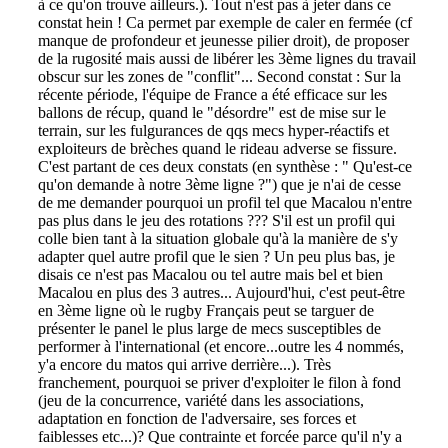
à ce qu'on trouve ailleurs.). Tout n'est pas à jeter dans ce
constat hein ! Ca permet par exemple de caler en fermée (cf
manque de profondeur et jeunesse pilier droit), de proposer
de la rugosité mais aussi de libérer les 3ème lignes du travail
obscur sur les zones de "conflit"... Second constat : Sur la
récente période, l'équipe de France a été efficace sur les
ballons de récup, quand le "désordre" est de mise sur le
terrain, sur les fulgurances de qqs mecs hyper-réactifs et
exploiteurs de brèches quand le rideau adverse se fissure.
C'est partant de ces deux constats (en synthèse : " Qu'est-ce
qu'on demande à notre 3ème ligne ?") que je n'ai de cesse
de me demander pourquoi un profil tel que Macalou n'entre
pas plus dans le jeu des rotations ??? S'il est un profil qui
colle bien tant à la situation globale qu'à la manière de s'y
adapter quel autre profil que le sien ? Un peu plus bas, je
disais ce n'est pas Macalou ou tel autre mais bel et bien
Macalou en plus des 3 autres... Aujourd'hui, c'est peut-être
en 3ème ligne où le rugby Français peut se targuer de
présenter le panel le plus large de mecs susceptibles de
performer à l'international (et encore...outre les 4 nommés,
y'a encore du matos qui arrive derrière...). Très
franchement, pourquoi se priver d'exploiter le filon à fond
(jeu de la concurrence, variété dans les associations,
adaptation en fonction de l'adversaire, ses forces et
faiblesses etc...)? Que contrainte et forcée parce qu'il n'y a