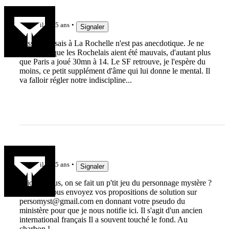
breiz93
il y a 5 ans
Signaler
Passer 4 essais à La Rochelle n'est pas anecdotique. Je ne
pense pas que les Rochelais aient été mauvais, d'autant plus
que Paris a joué 30mn à 14. Le SF retrouve, je l'espère du
moins, ce petit supplément d'âme qui lui donne le mental. Il
va falloir régler notre indiscipline...
lelinzhou
il y a 5 ans
Signaler
Bijour à tous, on se fait un p'tit jeu du personnage mystère ?
Rappel : vous envoyez vos propositions de solution sur
persomyst@gmail.com
en donnant votre pseudo du
ministère pour que je nous notifie ici. Il s'agit d'un ancien
international français Il a souvent touché le fond. Au
charbon !