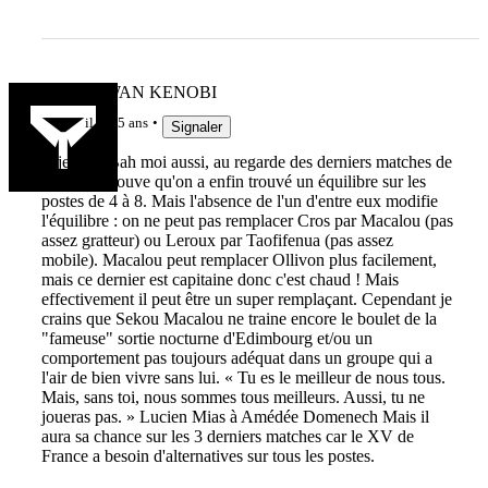
RUGBYWAN KENOBI
il y a 5 ans
Signaler
@jeff-74 Bah moi aussi, au regarde des derniers matches de
l'EDF, je trouve qu'on a enfin trouvé un équilibre sur les
postes de 4 à 8. Mais l'absence de l'un d'entre eux modifie
l'équilibre : on ne peut pas remplacer Cros par Macalou (pas
assez gratteur) ou Leroux par Taofifenua (pas assez
mobile). Macalou peut remplacer Ollivon plus facilement,
mais ce dernier est capitaine donc c'est chaud ! Mais
effectivement il peut être un super remplaçant. Cependant je
crains que Sekou Macalou ne traine encore le boulet de la
"fameuse" sortie nocturne d'Edimbourg et/ou un
comportement pas toujours adéquat dans un groupe qui a
l'air de bien vivre sans lui. « Tu es le meilleur de nous tous.
Mais, sans toi, nous sommes tous meilleurs. Aussi, tu ne
joueras pas. » Lucien Mias à Amédée Domenech Mais il
aura sa chance sur les 3 derniers matches car le XV de
France a besoin d'alternatives sur tous les postes.