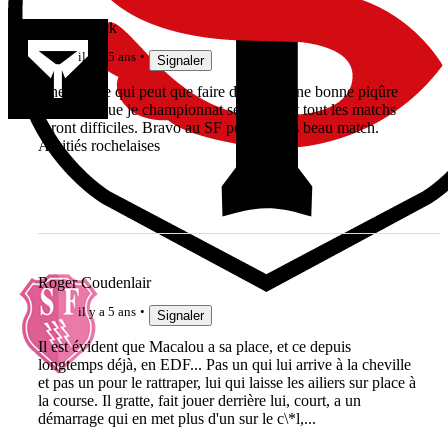
Yellowblack
il y a 5 ans
Signaler
Une défaite qui peut que faire du bien. Une bonne piqûre
de rappel que je championnat sera long et tout les matchs
seront difficiles. Bravo au SF pour ce très beau match.
Amitiés rochelaises
Roger Coudenlair
il y a 5 ans
Signaler
Il est évident que Macalou a sa place, et ce depuis
longtemps déjà, en EDF... Pas un qui lui arrive à la cheville
et pas un pour le rattraper, lui qui laisse les ailiers sur place à
la course. Il gratte, fait jouer derrière lui, court, a un
démarrage qui en met plus d'un sur le c\*l,...