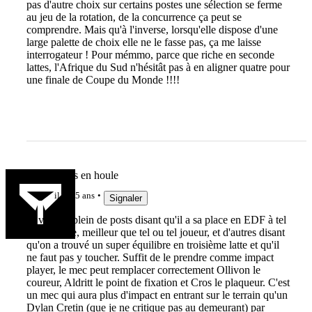
pas d'autre choix sur certains postes une sélection se ferme
au jeu de la rotation, de la concurrence ça peut se
comprendre. Mais qu'à l'inverse, lorsqu'elle dispose d'une
large palette de choix elle ne le fasse pas, ça me laisse
interrogateur ! Pour mémmo, parce que riche en seconde
lattes, l'Afrique du Sud n'hésitât pas à en aligner quatre pour
une finale de Coupe du Monde !!!!
Les courses en houle
il y a 5 ans
Signaler
Je vois ici plein de posts disant qu'il a sa place en EDF à tel
ou tel poste, meilleur que tel ou tel joueur, et d'autres disant
qu'on a trouvé un super équilibre en troisième latte et qu'il
ne faut pas y toucher. Suffit de le prendre comme impact
player, le mec peut remplacer correctement Ollivon le
coureur, Aldritt le point de fixation et Cros le plaqueur. C'est
un mec qui aura plus d'impact en entrant sur le terrain qu'un
Dylan Cretin (que je ne critique pas au demeurant) par