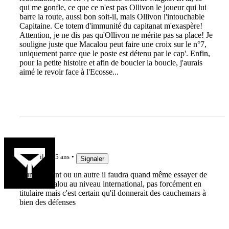
qui me gonfle, ce que ce n'est pas Ollivon le joueur qui lui
barre la route, aussi bon soit-il, mais Ollivon l'intouchable
Capitaine. Ce totem d'immunité du capitanat m'exaspère!
Attention, je ne dis pas qu'Ollivon ne mérite pas sa place! Je
souligne juste que Macalou peut faire une croix sur le n°7,
uniquement parce que le poste est détenu par le cap'. Enfin,
pour la petite histoire et afin de boucler la boucle, j'aurais
aimé le revoir face à l'Ecosse...
to7
il y a 5 ans
Signaler
a un moment ou un autre il faudra quand même essayer de
revoir macalou au niveau international, pas forcément en
titulaire mais c'est certain qu'il donnerait des cauchemars à
bien des défenses