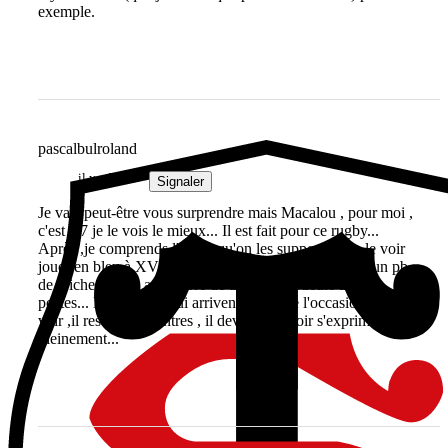
exemple.
pascalbulroland
il y a 5 ans
Signaler
Je vais peut-être vous surprendre mais Macalou , pour moi ,
c'est à 7 je le vois le mieux... Il est fait pour ce rugby...
Après ,je comprends l'envie qu'on les supporters de le voir
jouer en bleu à XV , il le mérite ,mais là ,nous avons un pb
de "riches" , il y a pléthore de très bons joueurs à ces
postes... Les matchs qui arrivent vont être l'occasion de le
voir ,il reste 3 rencontres , il devrait pouvoir s'exprimer
pleinement...