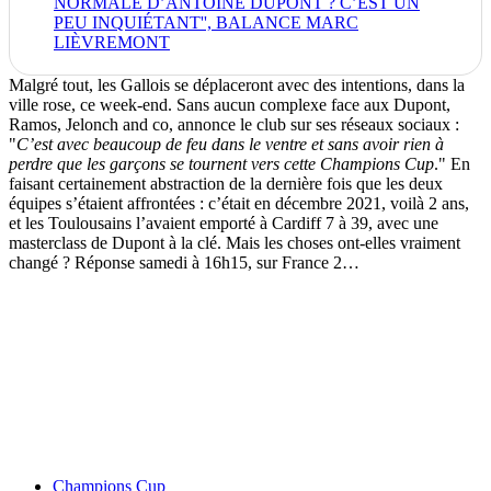
NORMALE D’ANTOINE DUPONT ? C’EST UN
PEU INQUIÉTANT'', BALANCE MARC
LIÈVREMONT
Malgré tout, les Gallois se déplaceront avec des intentions, dans la
ville rose, ce week-end. Sans aucun complexe face aux Dupont,
Ramos, Jelonch and co, annonce le club sur ses réseaux sociaux :
"
C’est avec beaucoup de feu dans le ventre et sans avoir rien à
perdre que les garçons se tournent vers cette Champions Cup
." En
faisant certainement abstraction de la dernière fois que les deux
équipes s’étaient affrontées : c’était en décembre 2021, voilà 2 ans,
et les Toulousains l’avaient emporté à Cardiff 7 à 39, avec une
masterclass de Dupont à la clé. Mais les choses ont-elles vraiment
changé ? Réponse samedi à 16h15, sur France 2…
Champions Cup