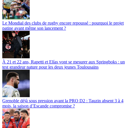
Le Mondial des clubs de rugby encore repoussé : pourquoi le projet
patine avant même son lancement ?
À 21 et 22 ans, Rapetti et Elías vont se mesurer aux Springboks : un
test grandeur nature pour les deux jeunes Toulousains
Grenoble déjà sous pression avant la PRO D2 : Tauzin absent 3 à 4
mois, la saison d’Escande compromise ?