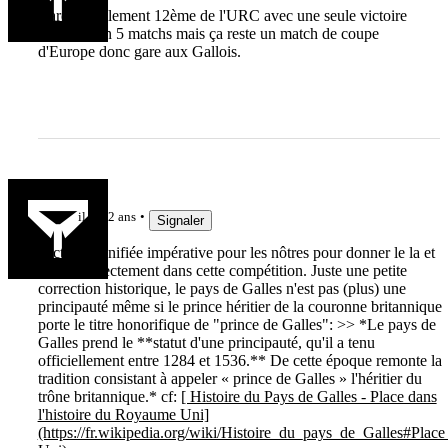
Cardiff seulement 12ème de l'URC avec une seule victoire
et un nul en 5 matchs mais ça reste un match de coupe
d'Europe donc gare aux Gallois.
frakc
il y a 2 ans
Signaler
Victoire bonifiée impérative pour les nôtres pour donner le la et
entrer correctement dans cette compétition. Juste une petite
correction historique, le pays de Galles n'est pas (plus) une
principauté même si le prince héritier de la couronne britannique
porte le titre honorifique de "prince de Galles": >> *Le pays de
Galles prend le **statut d'une principauté, qu'il a tenu
officiellement entre 1284 et 1536.** De cette époque remonte la
tradition consistant à appeler « prince de Galles » l'héritier du
trône britannique.* cf:
[ Histoire du Pays de Galles - Place dans
l'histoire du Royaume Uni]
(https://fr.wikipedia.org/wiki/Histoire_du_pays_de_Galles#Pla