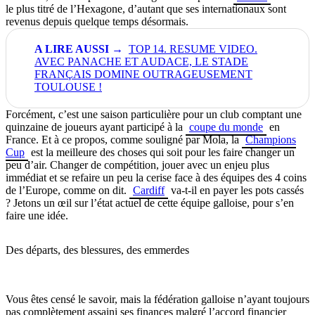
le plus titré de l’Hexagone, d’autant que ses internationaux sont
revenus depuis quelque temps désormais.
TOP 14. RESUME VIDEO.
AVEC PANACHE ET AUDACE, LE STADE
FRANÇAIS DOMINE OUTRAGEUSEMENT
TOULOUSE !
Forcément, c’est une saison particulière pour un club comptant une
quinzaine de joueurs ayant participé à la
coupe du monde
en
France. Et à ce propos, comme souligné par Mola, la
Champions
Cup
est la meilleure des choses qui soit pour les faire changer un
peu d’air. Changer de compétition, jouer avec un enjeu plus
immédiat et se refaire un peu la cerise face à des équipes des 4 coins
de l’Europe, comme on dit.
Cardiff
va-t-il en payer les pots cassés
? Jetons un œil sur l’état actuel de cette équipe galloise, pour s’en
faire une idée.
Des départs, des blessures, des emmerdes
Vous êtes censé le savoir, mais la fédération galloise n’ayant toujours
pas complètement assaini ses finances malgré l’accord financier