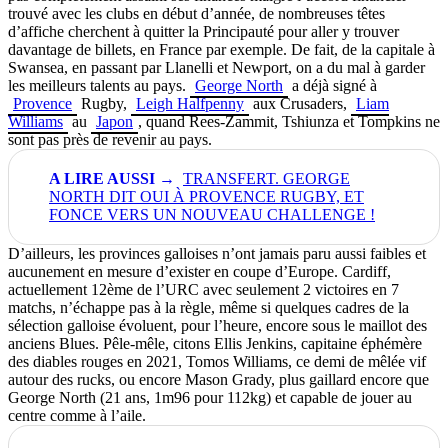
trouvé avec les clubs en début d’année, de nombreuses têtes
d’affiche cherchent à quitter la Principauté pour aller y trouver
davantage de billets, en France par exemple. De fait, de la capitale à
Swansea, en passant par Llanelli et Newport, on a du mal à garder
les meilleurs talents au pays.
George North
a déjà signé à
Provence
Rugby,
Leigh Halfpenny
aux Crusaders,
Liam
Williams
au
Japon
, quand Rees-Zammit, Tshiunza et Tompkins ne
sont pas près de revenir au pays.
TRANSFERT. GEORGE
NORTH DIT OUI À PROVENCE RUGBY, ET
FONCE VERS UN NOUVEAU CHALLENGE !
D’ailleurs, les provinces galloises n’ont jamais paru aussi faibles et
aucunement en mesure d’exister en coupe d’Europe. Cardiff,
actuellement 12ème de l’URC avec seulement 2 victoires en 7
matchs, n’échappe pas à la règle, même si quelques cadres de la
sélection galloise évoluent, pour l’heure, encore sous le maillot des
anciens Blues. Pêle-mêle, citons Ellis Jenkins, capitaine éphémère
des diables rouges en 2021, Tomos Williams, ce demi de mêlée vif
autour des rucks, ou encore
Mason Grady, plus gaillard encore que
George North (21 ans, 1m96 pour 112kg) et capable de jouer au
centre comme à l’aile.