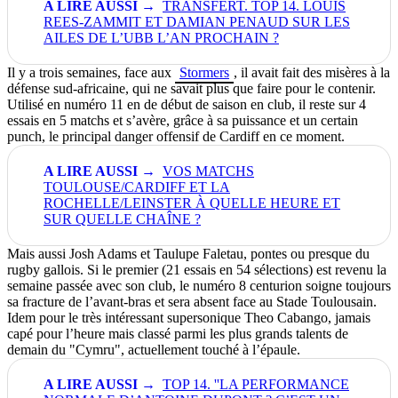
TRANSFERT. TOP 14. LOUIS
REES-ZAMMIT ET DAMIAN PENAUD SUR LES
AILES DE L’UBB L’AN PROCHAIN ?
Il y a trois semaines, face aux
Stormers
, il avait fait des misères à la
défense sud-africaine, qui ne savait plus que faire pour le contenir.
Utilisé en numéro 11 en de début de saison en club, il reste sur 4
essais en 5 matchs et s’avère, grâce à sa puissance et un certain
punch, le principal danger offensif de Cardiff en ce moment.
VOS MATCHS
TOULOUSE/CARDIFF ET LA
ROCHELLE/LEINSTER À QUELLE HEURE ET
SUR QUELLE CHAÎNE ?
Mais aussi Josh Adams et Taulupe Faletau, pontes ou presque du
rugby gallois. Si le premier (21 essais en 54 sélections) est revenu la
semaine passée avec son club, le numéro 8 centurion soigne toujours
sa fracture de l’avant-bras et sera absent face au Stade Toulousain.
Idem pour le très intéressant supersonique Theo Cabango, jamais
capé pour l’heure mais classé parmi les plus grands talents de
demain du "Cymru", actuellement touché à l’épaule.
TOP 14. ''LA PERFORMANCE