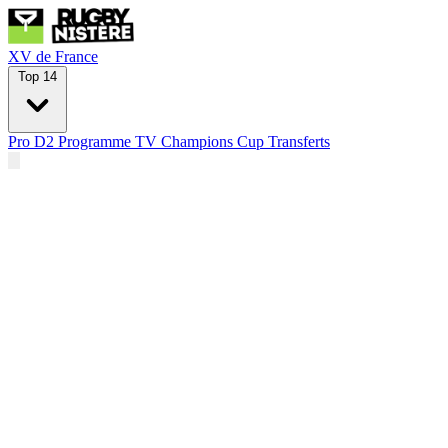
XV de France
Top 14
Pro D2
Programme TV
Champions Cup
Transferts