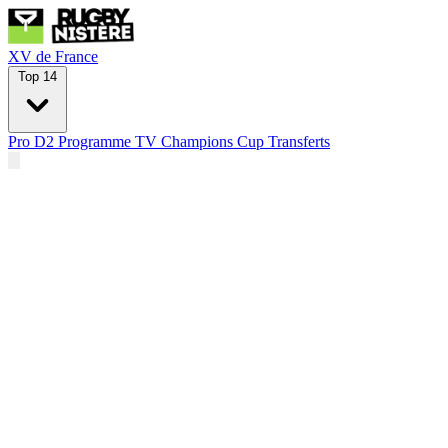
XV de France
Top 14
Pro D2
Programme TV
Champions Cup
Transferts