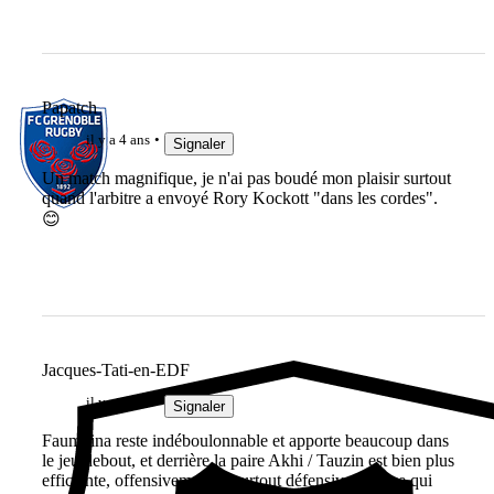
Papatch
il y a 4 ans
Signaler
Un match magnifique, je n'ai pas boudé mon plaisir surtout
quand l'arbitre a envoyé Rory Kockott "dans les cordes".
😊
Jacques-Tati-en-EDF
il y a 4 ans
Signaler
Faumuina reste indéboulonnable et apporte beaucoup dans
le jeu debout, et derrière la paire Akhi / Tauzin est bien plus
efficiente, offensivement et surtout défensivement ce qui