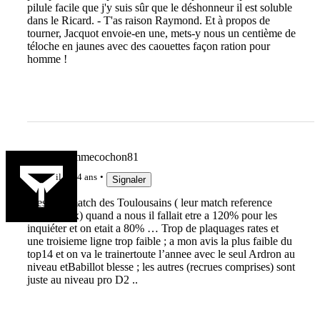
pilule facile que j'y suis sûr que le déshonneur il est soluble
dans le Ricard. - T'as raison Raymond. Et à propos de
tourner, Jacquot envoie-en une, mets-y nous un centième de
téloche en jaunes avec des caouettes façon ration pour
homme !
copainscommecochon81
il y a 4 ans
Signaler
Tres bon match des Toulousains ( leur match reference
d’apres eux) quand a nous il fallait etre a 120% pour les
inquiéter et on etait a 80% … Trop de plaquages rates et
une troisieme ligne trop faible ; a mon avis la plus faible du
top14 et on va le trainertoute l’annee avec le seul Ardron au
niveau etBabillot blesse ; les autres (recrues comprises) sont
juste au niveau pro D2 ..