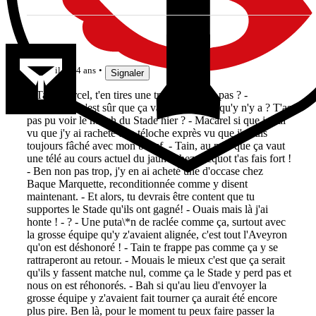
lelinzhou
il y a 4 ans
Signaler
\- Tain Marcel, t'en tires une tronche, ça va pas ? -
Puteborgne c'est sûr que ça va pas ! - Quoi qu'y n'y a ? T'as
pas pu voir le match du Stade hier ? - Macarel si que je l'ai
vu que j'y ai racheté une téloche exprès vu que j'y suis
toujours fâché avec mon beauf. - Tain, au prix que ça vaut
une télé au cours actuel du jaune chez Jacquot t'as fais fort !
- Ben non pas trop, j'y en ai acheté une d'occase chez
Baque Marquette, reconditionnée comme y disent
maintenant. - Et alors, tu devrais être content que tu
supportes le Stade qu'ils ont gagné! - Ouais mais là j'ai
honte ! - ? - Une puta\*n de raclée comme ça, surtout avec
la grosse équipe qu'y z'avaient alignée, c'est tout l'Aveyron
qu'on est déshonoré ! - Tain te frappe pas comme ça y se
rattraperont au retour. - Mouais le mieux c'est que ça serait
qu'ils y fassent matche nul, comme ça le Stade y perd pas et
nous on est réhonorés. - Bah si qu'au lieu d'envoyer la
grosse équipe y z'avaient fait tourner ça aurait été encore
plus pire. Ben là, pour le moment tu peux faire passer la