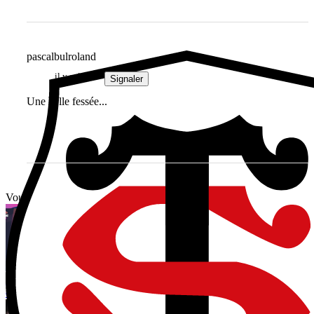
pascalbulroland
il y a 4 ans
Signaler
Une belle fessée...
Vous avez tout lu ?
Toulouse et La Rochelle intéressés ? Toulon lorgne aussi ce talent
du XV de France