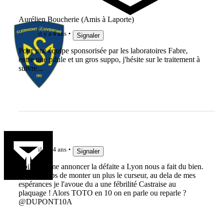
Aurélien Boucherie (Amis à Laporte)
il y a 4 ans
Signaler
Pour une équipe sponsorisée par les laboratoires Fabre,
entre une pilule et un gros suppo, j'hésite sur le traitement à
suivre...
Dupont9A
il y a 4 ans
Signaler
Voila comme annoncer la défaite a Lyon nous a fait du bien.
Il etait temps de monter un plus le curseur, au dela de mes
espérances je l'avoue du a une fébrilité Castraise au
plaquage ! Alors TOTO en 10 on en parle ou reparle ?
@DUPONT10A