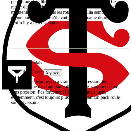
permet aussi de libérer la 3 ème ligne et la charnière... Le
retour des argentins est aussi une bonne nouvelle afin de
maintenir le niveau dans les rotations. Mallia semble en
pleine bourre, comme s'il avait joué la semaine dernière
(enfin il y a deux semaines ...)
Le Haut Landais
il y a 4 ans
Signaler
en voyant ce resume, on a vraiment l'impression que
Ntamack joue dans une fauteuil, tranquille, toujours calme,
sans pression. Pas forcement flamboyant mais juste.
evidemment, c'est toujours plus facile quand ton pack roule
sur l'adversaire