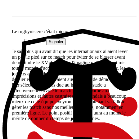
Le rugbynistere c'était mieux avant...
il y a 4 ans
Signaler
Je sais plus qui avait dit que les internationaux allaient lever
un peu le pied sur ce match pour éviter de se blesser avant
de rejoindre le XV de France. J'imagine qu'hier ils ont mis
tout le monde d'accord. C'est l'inverse qui s'est produit, les
joueurs avaient déjà envi de laver la défaite du week-end
dernier et en plus ils avaient aussi à cœur de démontrer que
leur sélection n'est pas due au hasard. Le stade a
effectivement survolé le match grâce en partie aux
imprécisions et fautes castraises. Je m'attendais à beaucoup
mieux de cette équipe aveyronnaise. Maintenant va falloir
gérer les match sans nos meilleurs joueurs, notamment en
première ligne. Le point positif est que ça aura au moins le
mérite de donner du temps de jeu aux jeunes.