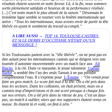
résultats étaient souvent en notre faveur. Là, à la fin, nous sommes
sortis pleinement satisfaits et heureux de la performance réalisée.
[...]
C'est notre match le plus abouti de la saison.”
Désormais le
troisième ligne semble se tourner vers la fenêtre internationale qui
arrive :
“Tous les internationaux, nous avions envie de partir la tête
libérée en ayant le sentiment du travail accompli.”
TOP 14. TOULOUSE-CASTRES,
ET SI LE DERBY D’OCCITANIE N'ÉTAIT QU'UN
MENSONGE ?
Si les Toulousains partent avec la
“tête libérée”
, on ne peut pas en
dire autant pour les internationaux castrais qui se dirigent vers une
tournée d’automne mouvementée avec un match face aux
All
Blacks
à la clé. Dans ce marasme, le jeune talonneur
Gaëtan
Barlot
a semblé être l’un des seuls Tarnais à ne pas prendre
complétement l’eau. Il s’exprime pour
L’Équipe
:
“On venait pour
faire un gros match. Le score fait mal à la tête. On a été pris dans
tous les secteurs. Dans les collisions, on était présent, mais on a
commis trop d'imprécisions et ils ont scoré presque à chaque fois
sur nos erreurs. On a été pris dans la vitesse de jeu. C'est un faux-
pas, un match à oublier, alors que nos supporters étaient venus en
masse. Ils étaient là et voilà, on finit à zéro.”