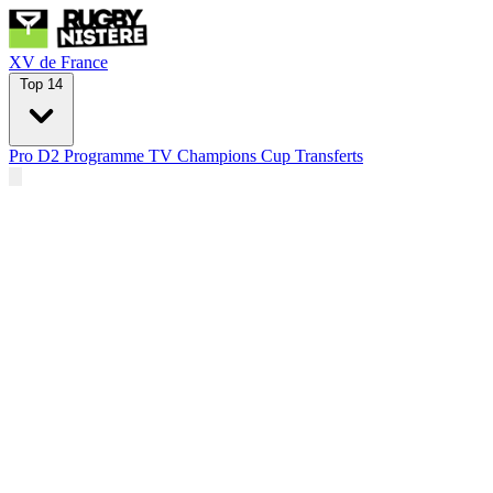
XV de France
Top 14
Pro D2
Programme TV
Champions Cup
Transferts