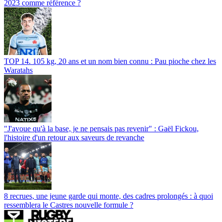
2023 comme référence ?
TOP 14. 105 kg, 20 ans et un nom bien connu : Pau pioche chez les
Waratahs
"J'avoue qu'à la base, je ne pensais pas revenir" : Gaël Fickou,
l'histoire d'un retour aux saveurs de revanche
8 recrues, une jeune garde qui monte, des cadres prolongés : à quoi
ressemblera le Castres nouvelle formule ?