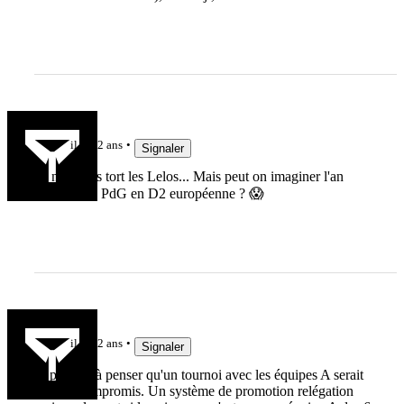
Jak3192
il y a 2 ans
Signaler
Ils n'ont pas tort les Lelos... Mais peut on imaginer l'an
prochain le PdG en D2 européenne ? 😱
Eirikr121
il y a 2 ans
Signaler
Je persiste à penser qu'un tournoi avec les équipes A serait
un bon compromis. Un système de promotion relégation