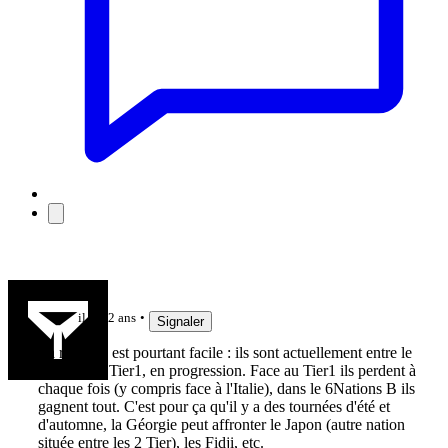
Desman
il y a 2 ans
Signaler
La réponse est pourtant facile : ils sont actuellement entre le
Tier 2 et le Tier1, en progression. Face au Tier1 ils perdent à
chaque fois (y compris face à l'Italie), dans le 6Nations B ils
gagnent tout. C'est pour ça qu'il y a des tournées d'été et
d'automne, la Géorgie peut affronter le Japon (autre nation
située entre les 2 Tier), les Fidji, etc.