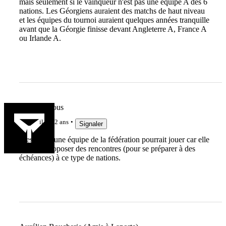
mais seulement si le vainqueur n'est pas une équipe A des 6
nations. Les Géorgiens auraient des matchs de haut niveau
et les équipes du tournoi auraient quelques années tranquille
avant que la Géorgie finisse devant Angleterre A, France A
ou Irlande A.
LAmiDeTous
il y a 2 ans
Signaler
C'est là qu'une équipe de la fédération pourrait jouer car elle
pourrait proposer des rencontres (pour se préparer à des
échéances) à ce type de nations.